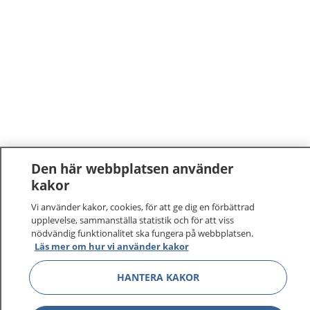
Den här webbplatsen använder
kakor
1177
–
tryggt om din hälsa och vård
Vi använder kakor, cookies, för att ge dig en förbättrad
upplevelse, sammanställa statistik och för att viss
På 1177.se får du råd om hälsa och information om
nödvändig funktionalitet ska fungera på webbplatsen.
sjukdomar och vilka mottagningar du kan kontakta.
Läs mer om hur vi använder kakor
Logga in för att läsa din journal och göra dina
vårdärenden. Ring telefonnummer 1177 för
HANTERA KAKOR
sjukvårdsrådgivning dygnet runt.
1177 ger dig råd när du vill må bättre.