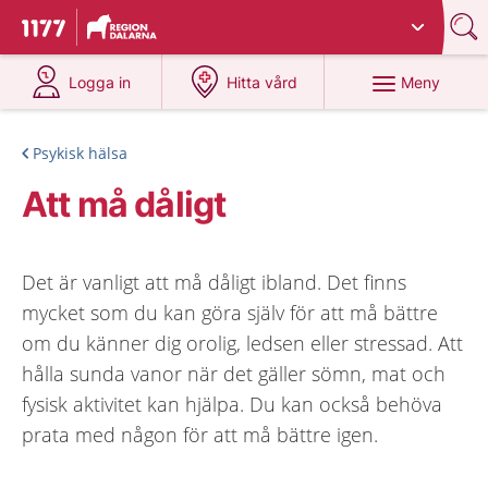
Du har valt region
Dalarna
.
Till startsidan för 1177
på 1177.se
på 1177.se
Meny
Logga in
Hitta vård
Psykisk hälsa
Att må dåligt
Det är vanligt att må dåligt ibland. Det finns
mycket som du kan göra själv för att må bättre
om du känner dig orolig, ledsen eller stressad. Att
hålla sunda vanor när det gäller sömn, mat och
fysisk aktivitet kan hjälpa. Du kan också behöva
prata med någon för att må bättre igen.