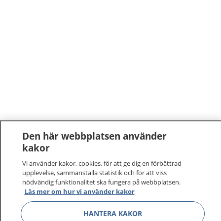
Den här webbplatsen använder
kakor
Vi använder kakor, cookies, för att ge dig en förbättrad
upplevelse, sammanställa statistik och för att viss
nödvändig funktionalitet ska fungera på webbplatsen.
1177
–
tryggt om din hälsa och vård
Läs mer om hur vi använder kakor
HANTERA KAKOR
På 1177.se får du råd om hälsa och information om