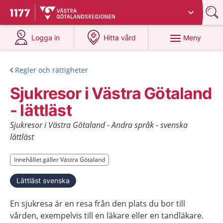
Du har valt region
Västra Götaland
.
Till startsidan för 1177
på 1177.se
på 1177.se
Meny
Logga in
Hitta vård
Regler och rättigheter
Sjukresor i Västra Götaland
- lättläst
Sjukresor i Västra Götaland - Andra språk - svenska
lättläst
Innehållet gäller Västra Götaland
Innehållet gäller Västra Götaland
Lättläst svenska
En sjukresa är en resa från den plats du bor till
vården, exempelvis till en läkare eller en tandläkare.