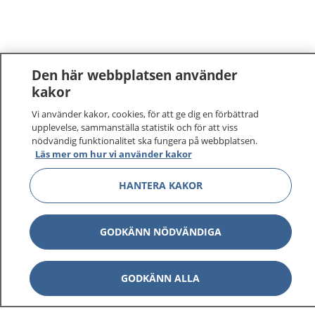
Den här webbplatsen använder
kakor
Vi använder kakor, cookies, för att ge dig en förbättrad
upplevelse, sammanställa statistik och för att viss
nödvändig funktionalitet ska fungera på webbplatsen.
Läs mer om hur vi använder kakor
1177
–
tryggt om din hälsa och vård
HANTERA KAKOR
På 1177.se får du råd om hälsa och information om
sjukdomar och vilka mottagningar du kan kontakta.
GODKÄNN NÖDVÄNDIGA
Logga in för att läsa din journal och göra dina
vårdärenden. Ring telefonnummer 1177 för
GODKÄNN ALLA
sjukvårdsrådgivning dygnet runt.
1177 ger dig råd när du vill må bättre.