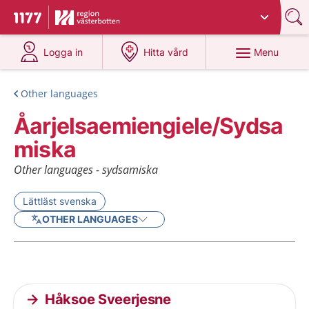
Du har valt region
Västerbotten
.
To start page for 1177
at 1177.se
at 1177.se
Menu
Logga in
Hitta vård
Other languages
Åarjelsaemiengiele/Sydsa
miska
Other languages - sydsamiska
Lättläst svenska
OTHER LANGUAGES
Current articles
Håksoe Sveerjesne