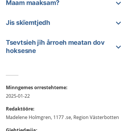
Maam maaksam?
Jis skïemtjedh
Tsevtsieh jïh årroeh meatan dov
hoksesne
Minngemes orrestehteme
:
2025-01-22
Redaktööre
:
Madelene
Holmgren,
1177 .se, Region Västerbotten
Gïehtjedæjja
: