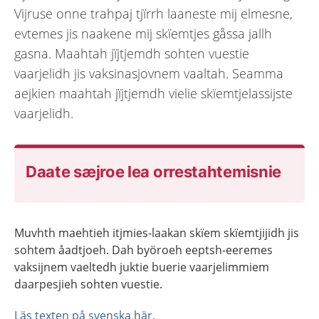
Vijruse onne trahpaj tjïrrh laaneste mij elmesne,
evtemes jis naakene mij skïemtjes gåssa jallh
gasna. Maahtah jïjtjemdh sohten vuestie
vaarjelidh jis vaksinasjovnem vaaltah. Seamma
aejkien maahtah jïjtjemdh vielie skïemtjelassijste
vaarjelidh.
Daate sæjroe lea orrestahtemisnie
Muvhth maehtieh itjmies-laakan skïem skïemtjijidh jis
sohtem åadtjoeh. Dah byöroeh eeptsh-eeremes
vaksijnem vaeltedh juktie buerie vaarjelimmiem
daarpesjieh sohten vuestie.
Läs texten på svenska här.