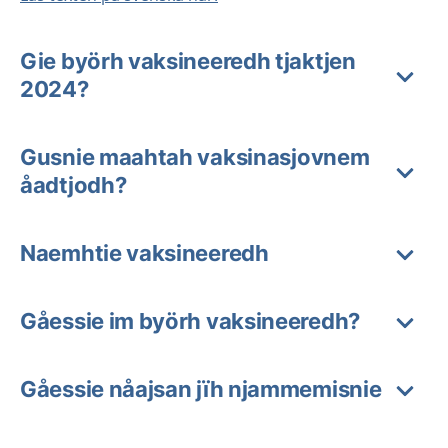
Gie byörh vaksineeredh tjaktjen
2024?
Gusnie maahtah vaksinasjovnem
åadtjodh?
Naemhtie vaksineeredh
Gåessie im byörh vaksineeredh?
Gåessie nåajsan jïh njammemisnie