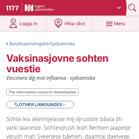
Du har valt region
Västerbotten
.
To start page for 1177
at 1177.se
at 1177.se
Menu
Logga in
Hitta vård
Åarjelsaemiengiele/Sydsamiska
Vaksinasjovne sohten
vuestie
Vaccinera dig mot influensa - sydsamiska
The information concerns Västerbotten
The information concerns Västerbotten
OTHER LANGUAGES
Sohte lea skïemtjelasse mij vijrusistie båata jïh
varki laaneste. Sohtevijrush leah fïerhten jaapetje
vijrush mah Sveerjese båetieh, daamtaj daelvege.