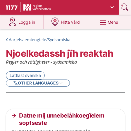
Du har valt region
Västerbotten
.
To start page for 1177
at 1177.se
at 1177.se
Menu
Logga in
Hitta vård
Åarjelsaemiengiele/Sydsamiska
Njoelkedassh jïh reaktah
Regler och rättigheter - sydsamiska
Lättläst svenska
OTHER LANGUAGES
Current articles
Datne mij unnebelåhkoegïelem
soptseste