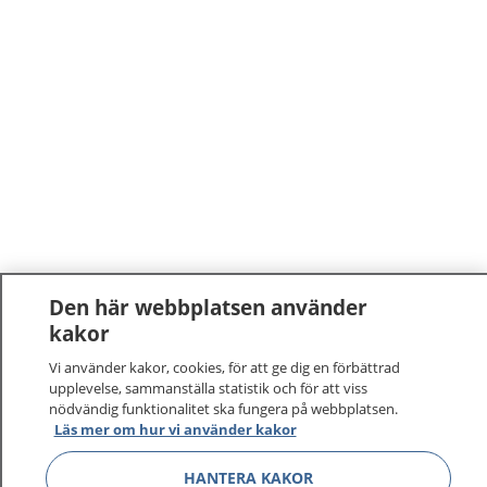
Den här webbplatsen använder
kakor
Vi använder kakor, cookies, för att ge dig en förbättrad
upplevelse, sammanställa statistik och för att viss
nödvändig funktionalitet ska fungera på webbplatsen.
1177
–
tryggt om din hälsa och vård
Läs mer om hur vi använder kakor
HANTERA KAKOR
På 1177.se får du råd om hälsa och information om