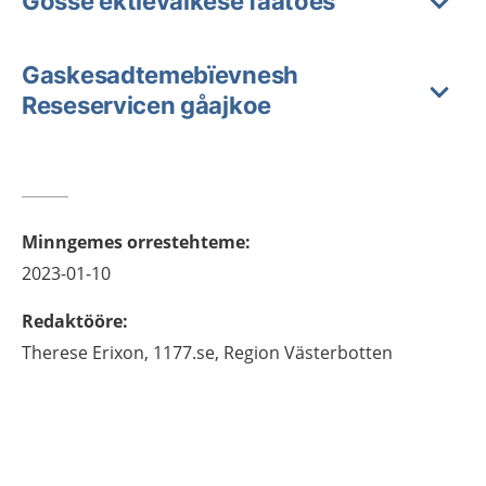
Gosse ektievalkese faatoes
Gaskesadtemebïevnesh
Reseservicen gåajkoe
Minngemes orrestehteme
:
2023-01-10
Redaktööre
:
Therese
Erixon,
1177.se, Region Västerbotten