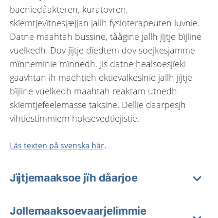
baeniedåakteren, kuratovren,
skïemtjevïtnesjæjjan jallh fysioterapeuten luvnie.
Datne maahtah bussine, tåågine jallh jïjtje bïjline
vuelkedh. Dov jïjtje dïedtem dov soejkesjamme
mïnneminie mïnnedh. Jis datne healsoesjïeki
gaavhtan ih maehtieh ektievalkesinie jallh jïjtje
bïjline vuelkedh maahtah reaktam utnedh
skïemtjefeelemasse taksine. Dellie daarpesjh
vihtiestimmiem hoksevedtiejistie.
Läs texten på svenska här
.
Jïjtjemaaksoe jïh dåarjoe
Jollemaaksoevaarjelimmie