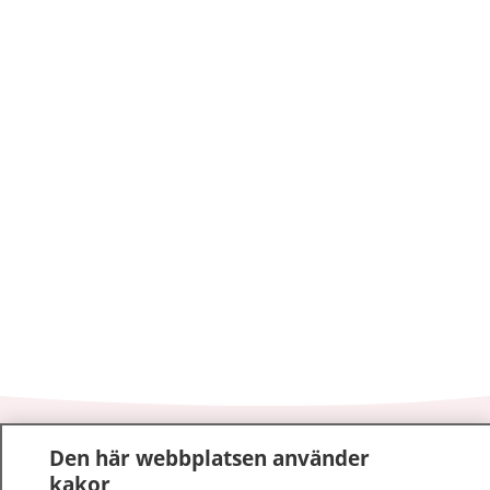
1177
–
tryggt om din hälsa och vård
Den här webbplatsen använder
kakor