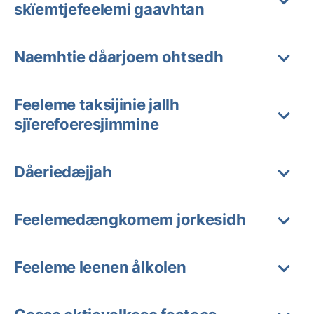
skïemtjefeelemi gaavhtan
Naemhtie dåarjoem ohtsedh
Feeleme taksijinie jallh
sjïerefoeresjimmine
Dåeriedæjjah
Feelemedængkomem jorkesidh
Feeleme leenen ålkolen