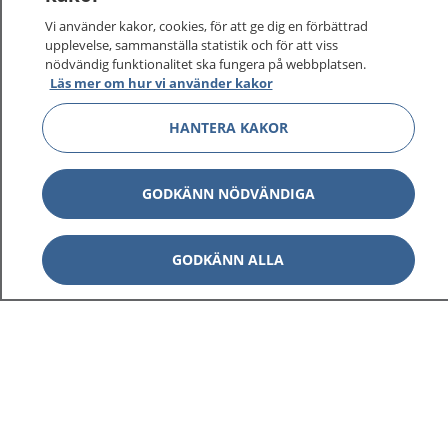
På 1177.se får du råd om hälsa och information om
Vi använder kakor, cookies, för att ge dig en förbättrad
sjukdomar och vilka mottagningar du kan kontakta.
upplevelse, sammanställa statistik och för att viss
Logga in för att läsa din journal och göra dina
nödvändig funktionalitet ska fungera på webbplatsen.
Läs mer om hur vi använder kakor
vårdärenden. Ring telefonnummer 1177 för
sjukvårdsrådgivning dygnet runt.
HANTERA KAKOR
1177 ger dig råd när du vill må bättre.
GODKÄNN NÖDVÄNDIGA
GODKÄNN ALLA
Show co
1177 på flera språk
Show co
Om 1177
Show co
Kontakt