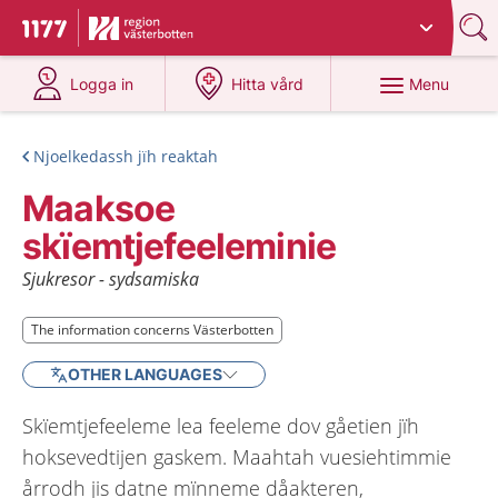
Du har valt region
Västerbotten
.
To start page for 1177
at 1177.se
at 1177.se
Menu
Logga in
Hitta vård
Njoelkedassh jïh reaktah
Maaksoe
skïemtjefeeleminie
Sjukresor - sydsamiska
The information concerns Västerbotten
The information concerns Västerbotten
OTHER LANGUAGES
Skïemtjefeeleme lea feeleme dov gåetien jïh
hoksevedtijen gaskem. Maahtah vuesiehtimmie
årrodh jis datne mïnneme dåakteren,