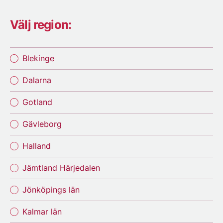
Välj region:
Blekinge
Dalarna
Gotland
Gävleborg
Halland
Jämtland Härjedalen
Jönköpings län
Kalmar län