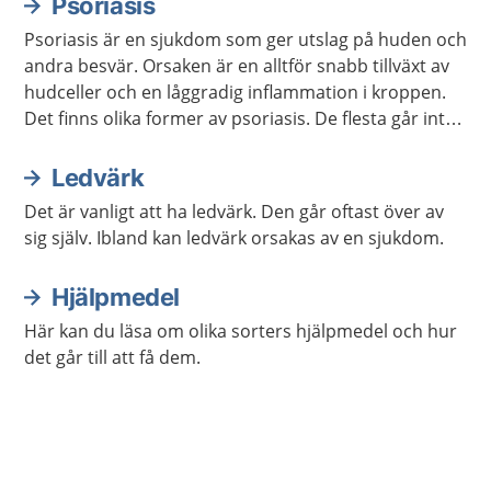
Psoriasis
Psoriasis är en sjukdom som ger utslag på huden och
andra besvär. Orsaken är en alltför snabb tillväxt av
hudceller och en låggradig inflammation i kroppen.
Det finns olika former av psoriasis. De flesta går inte
över men kan försvinna i perioder med hjälp av olika
behandlingar och lämpliga levnadsvanor. Psoriasis
Ledvärk
smittar inte.
Det är vanligt att ha ledvärk. Den går oftast över av
sig själv. Ibland kan ledvärk orsakas av en sjukdom.
Hjälpmedel
Här kan du läsa om olika sorters hjälpmedel och hur
det går till att få dem.