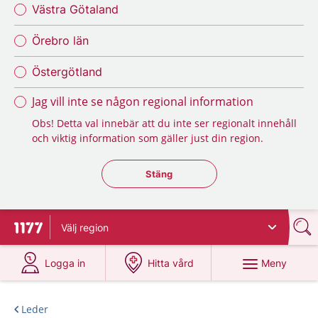
Västra Götaland
Örebro län
Östergötland
Jag vill inte se någon regional information
Obs! Detta val innebär att du inte ser regionalt innehåll
och viktig information som gäller just din region.
Stäng regionsväljaren
Stäng
Välj
region
Till startsidan för 1177
på 1177.se
på 1177.se
Meny
Logga in
Hitta vård
Leder