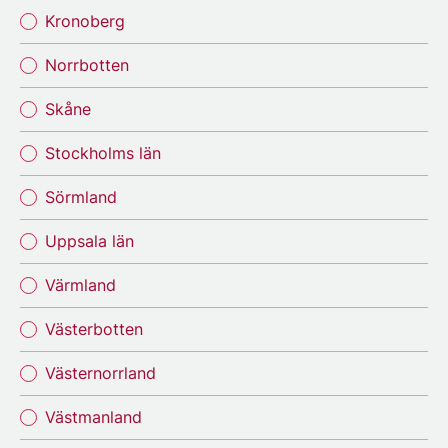
Kronoberg
Norrbotten
Skåne
Stockholms län
Sörmland
Uppsala län
Värmland
Västerbotten
Västernorrland
Västmanland