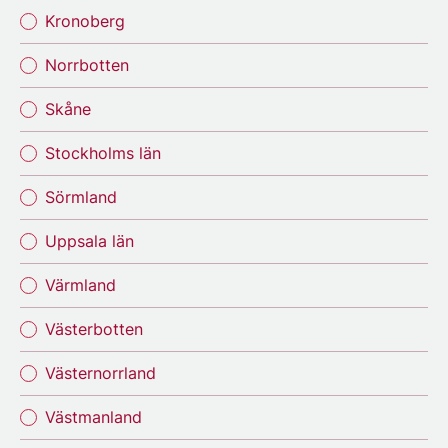
Kronoberg
Norrbotten
Skåne
Stockholms län
Sörmland
Uppsala län
Värmland
Västerbotten
Västernorrland
Västmanland