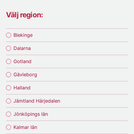
Välj region:
Blekinge
Dalarna
Gotland
Gävleborg
Halland
Jämtland Härjedalen
Jönköpings län
Kalmar län