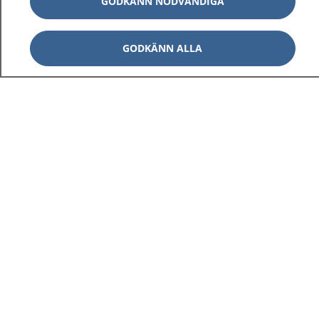
GODKÄNN NÖDVÄNDIGA
GODKÄNN ALLA