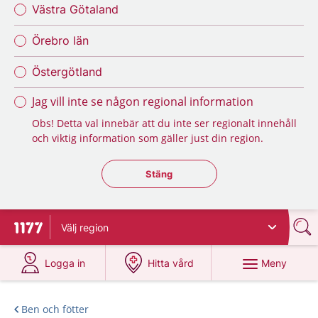
Västra Götaland
Örebro län
Östergötland
Jag vill inte se någon regional information
Obs! Detta val innebär att du inte ser regionalt innehåll
och viktig information som gäller just din region.
Stäng regionsväljaren
Stäng
Välj
region
Till startsidan för 1177
på 1177.se
på 1177.se
Meny
Logga in
Hitta vård
Ben och fötter