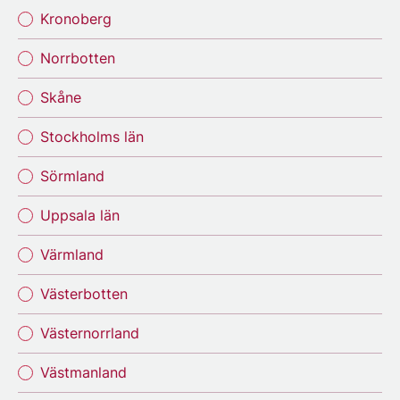
Kronoberg
Norrbotten
Skåne
Stockholms län
Sörmland
Uppsala län
Värmland
Västerbotten
Västernorrland
Västmanland