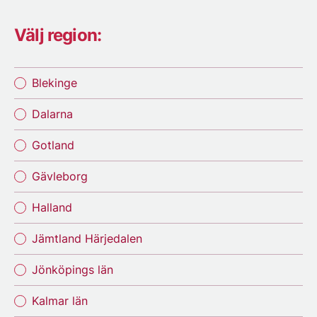
Välj region:
Blekinge
Dalarna
Gotland
Gävleborg
Halland
Jämtland Härjedalen
Jönköpings län
Kalmar län