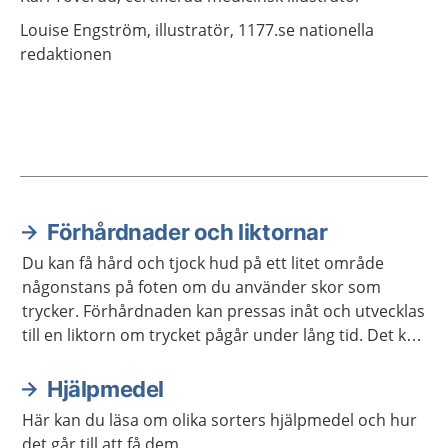
Louise
Engström,
illustratör,
1177.se nationella
redaktionen
Förhårdnader och liktornar
Aktuella artiklar
Du kan få hård och tjock hud på ett litet område
någonstans på foten om du använder skor som
trycker. Förhårdnaden kan pressas inåt och utvecklas
till en liktorn om trycket pågår under lång tid. Det kan
göra mycket ont men du kan oftast behandla
besvären själv.
Hjälpmedel
Här kan du läsa om olika sorters hjälpmedel och hur
det går till att få dem.