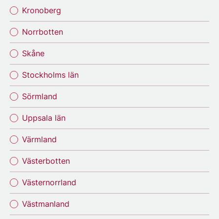
Kronoberg
Norrbotten
Skåne
Stockholms län
Sörmland
Uppsala län
Värmland
Västerbotten
Västernorrland
Västmanland