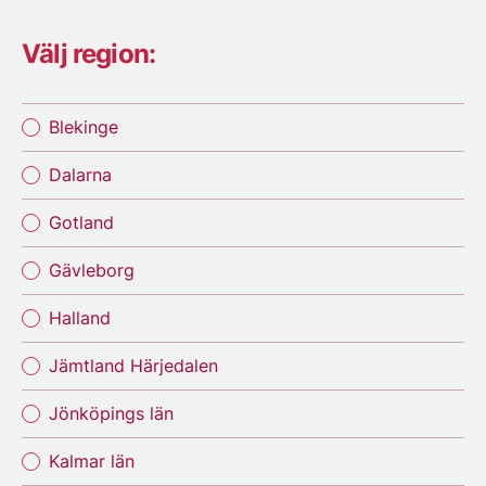
Välj region:
Blekinge
Dalarna
Gotland
Gävleborg
Halland
Jämtland Härjedalen
Jönköpings län
Kalmar län