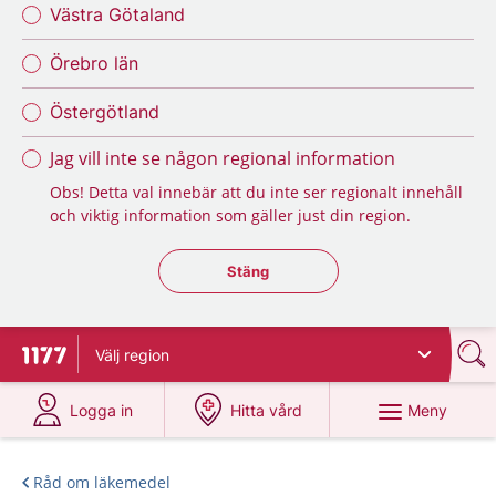
Västra Götaland
Örebro län
Östergötland
Jag vill inte se någon regional information
Obs! Detta val innebär att du inte ser regionalt innehåll
och viktig information som gäller just din region.
Stäng regionsväljaren
Stäng
Välj
region
Till startsidan för 1177
på 1177.se
på 1177.se
Meny
Logga in
Hitta vård
Råd om läkemedel