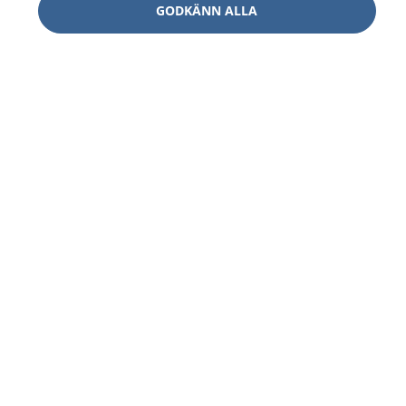
GODKÄNN ALLA
1177
–
tryggt om din hälsa och vård