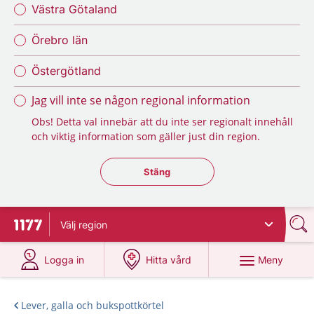
Västra Götaland
Örebro län
Östergötland
Jag vill inte se någon regional information
Obs! Detta val innebär att du inte ser regionalt innehåll
och viktig information som gäller just din region.
Stäng regionsväljaren
Stäng
Välj
region
Till startsidan för 1177
på 1177.se
på 1177.se
Meny
Logga in
Hitta vård
Lever, galla och bukspottkörtel