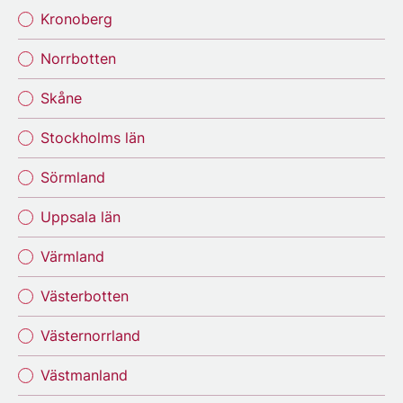
Kronoberg
Norrbotten
Skåne
Stockholms län
Sörmland
Uppsala län
Värmland
Västerbotten
Västernorrland
Västmanland