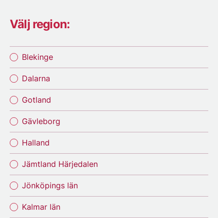
Välj region:
Blekinge
Dalarna
Gotland
Gävleborg
Halland
Jämtland Härjedalen
Jönköpings län
Kalmar län