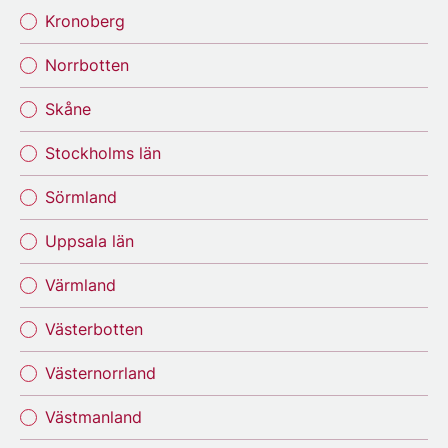
Kronoberg
Norrbotten
Skåne
Stockholms län
Sörmland
Uppsala län
Värmland
Västerbotten
Västernorrland
Västmanland