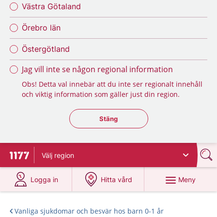
Västra Götaland
Örebro län
Östergötland
Jag vill inte se någon regional information
Obs! Detta val innebär att du inte ser regionalt innehåll
och viktig information som gäller just din region.
Stäng regionsväljaren
Stäng
Välj
region
Till startsidan för 1177
på 1177.se
på 1177.se
Meny
Logga in
Hitta vård
Vanliga sjukdomar och besvär hos barn 0-1 år