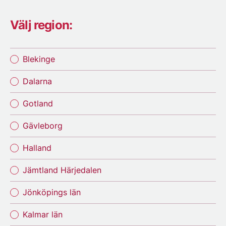
Välj region:
Blekinge
Dalarna
Gotland
Gävleborg
Halland
Jämtland Härjedalen
Jönköpings län
Kalmar län