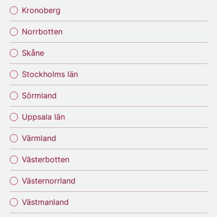
Kronoberg
Norrbotten
Skåne
Stockholms län
Sörmland
Uppsala län
Värmland
Västerbotten
Västernorrland
Västmanland