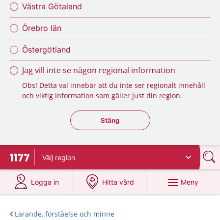
Västra Götaland
Örebro län
Östergötland
Jag vill inte se någon regional information
Obs! Detta val innebär att du inte ser regionalt innehåll
och viktig information som gäller just din region.
Stäng regionsväljaren
Stäng
Välj
region
Till startsidan för 1177
på 1177.se
på 1177.se
Meny
Logga in
Hitta vård
Lärande, förståelse och minne