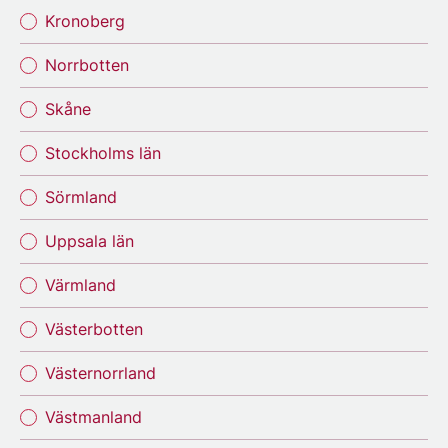
Kronoberg
Norrbotten
Skåne
Stockholms län
Sörmland
Uppsala län
Värmland
Västerbotten
Västernorrland
Västmanland