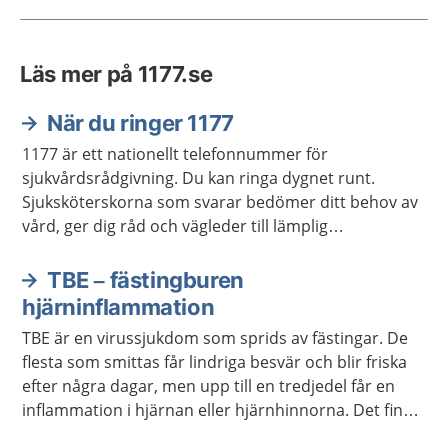
Läs mer på 1177.se
När du ringer 1177
1177 är ett nationellt telefonnummer för
sjukvårdsrådgivning. Du kan ringa dygnet runt.
Sjuksköterskorna som svarar bedömer ditt behov av
vård, ger dig råd och vägleder till lämplig
vårdmottagning när så behövs.
TBE – fästingburen
hjärninflammation
TBE är en virussjukdom som sprids av fästingar. De
flesta som smittas får lindriga besvär och blir friska
efter några dagar, men upp till en tredjedel får en
inflammation i hjärnan eller hjärnhinnorna. Det finns
vaccin mot TBE.