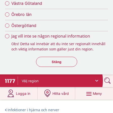
Västra Götaland
Örebro län
Östergötland
Jag vill inte se någon regional information
Obs! Detta val innebär att du inte ser regionalt innehåll
och viktig information som gäller just din region.
Stäng regionsväljaren
Stäng
Välj
region
Till startsidan för 1177
på 1177.se
på 1177.se
Meny
Logga in
Hitta vård
Infektioner i hjärna och nerver