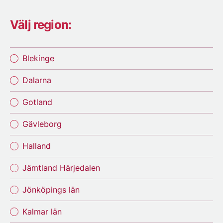
Välj region:
Blekinge
Dalarna
Gotland
Gävleborg
Halland
Jämtland Härjedalen
Jönköpings län
Kalmar län