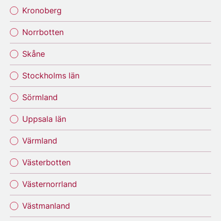
Kronoberg
Norrbotten
Skåne
Stockholms län
Sörmland
Uppsala län
Värmland
Västerbotten
Västernorrland
Västmanland