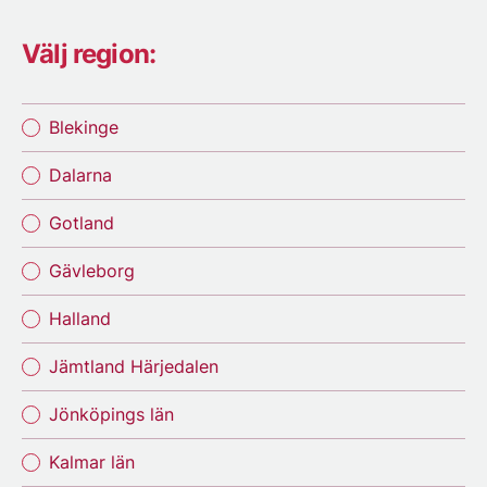
Välj region:
Blekinge
Dalarna
Gotland
Gävleborg
Halland
Jämtland Härjedalen
Jönköpings län
Kalmar län