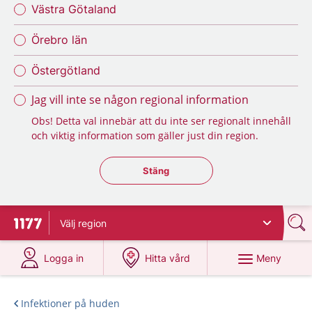
Västra Götaland
Örebro län
Östergötland
Jag vill inte se någon regional information
Obs! Detta val innebär att du inte ser regionalt innehåll
och viktig information som gäller just din region.
Stäng regionsväljaren
Stäng
Välj
region
Till startsidan för 1177
på 1177.se
på 1177.se
Meny
Logga in
Hitta vård
Infektioner på huden