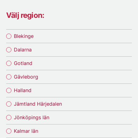
Välj region:
Blekinge
Dalarna
Gotland
Gävleborg
Halland
Jämtland Härjedalen
Jönköpings län
Kalmar län