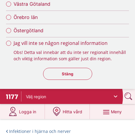
Västra Götaland
Örebro län
Östergötland
Jag vill inte se någon regional information
Obs! Detta val innebär att du inte ser regionalt innehåll
och viktig information som gäller just din region.
Stäng regionsväljaren
Stäng
Välj
region
Till startsidan för 1177
på 1177.se
på 1177.se
Meny
Logga in
Hitta vård
Infektioner i hjärna och nerver