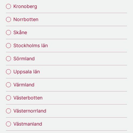
Kronoberg
Norrbotten
Skåne
Stockholms län
Sörmland
Uppsala län
Värmland
Västerbotten
Västernorrland
Västmanland