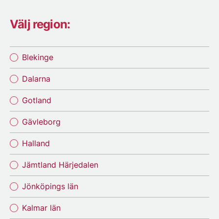
Välj region:
Blekinge
Dalarna
Gotland
Gävleborg
Halland
Jämtland Härjedalen
Jönköpings län
Kalmar län