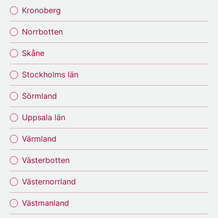
Kronoberg
Norrbotten
Skåne
Stockholms län
Sörmland
Uppsala län
Värmland
Västerbotten
Västernorrland
Västmanland