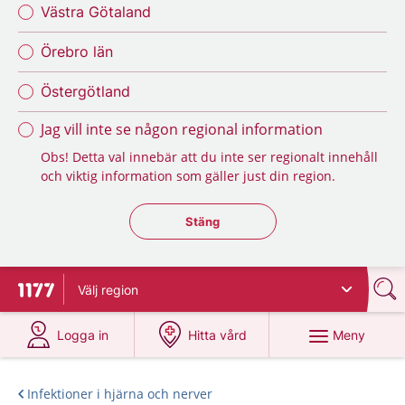
Västra Götaland
Örebro län
Östergötland
Jag vill inte se någon regional information
Obs! Detta val innebär att du inte ser regionalt innehåll
och viktig information som gäller just din region.
Stäng regionsväljaren
Stäng
Välj
region
Till startsidan för 1177
på 1177.se
på 1177.se
Meny
Logga in
Hitta vård
Infektioner i hjärna och nerver