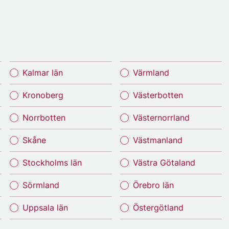
Kalmar län
Värmland
Kronoberg
Västerbotten
Norrbotten
Västernorrland
Skåne
Västmanland
Stockholms län
Västra Götaland
Sörmland
Örebro län
Uppsala län
Östergötland