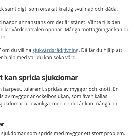
ick samtidigt, som orsakat kraftig svullnad och klåda.
d någon annanstans om det är stängt. Vänta tills den
eller vårdcentralen öppnar. Många mottagningar kan du
 in
.
 om du vill ha
sjukvårdsrådgivning
. Då får du hjälp att
 hjälp med var du kan söka vård.
t kan sprida sjukdomar
an harpest, tularemi, spridas av myggor och knott. En
s av myggor är ockelbosjukan, som även kallas
sjukdomar är ovanliga, men en del år kan många bli
er
 är sjukdomar som sprids med myggor ett stort problem.