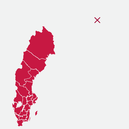
Stäng regionsvälj