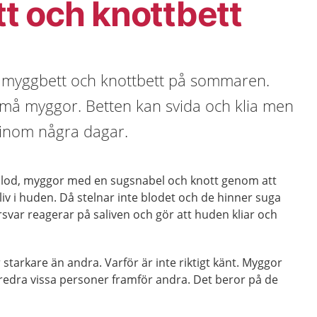
t och knottbett
få myggbett och knottbett på sommaren.
små myggor. Betten kan svida och klia men
 inom några dagar.
blod, myggor med en sugsnabel och knott genom att
aliv i huden. Då stelnar inte blodet och de hinner suga
var reagerar på saliven och gör att huden kliar och
starkare än andra. Varför är inte riktigt känt. Myggor
öredra vissa personer framför andra. Det beror på de