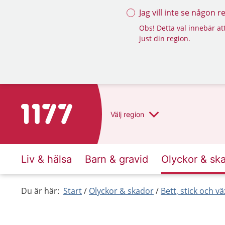
Jag vill inte se någon 
Obs! Detta val innebär att
just din region.
Till startsidan för 1177
Välj
region
Liv & hälsa
Barn & gravid
Olyckor & sk
Du är här:
Start
Olyckor & skador
Bett, stick och vä