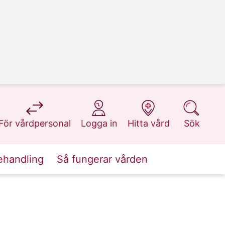
på 1177.se
på 1177.se
på 1177.se
på 1177.se
För vårdpersonal
Logga in
Hitta vård
Sök
ehandling
Så fungerar vården