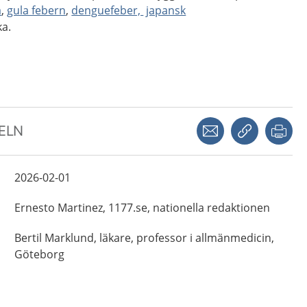
a
,
gula febern
,
denguefeber,
japansk
ka.
Dela via mejl
Kopiera län
Skr
KELN
2026-02-01
Ernesto
Martinez,
1177.se, nationella redaktionen
Bertil
Marklund,
läkare, professor i allmänmedicin,
Göteborg