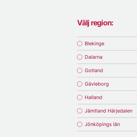
Välj region:
Blekinge
Dalarna
Gotland
Gävleborg
Halland
Jämtland Härjedalen
Jönköpings län