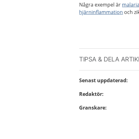
Några exempel är
malari
hjärninflammation
och zi
TIPSA & DELA ARTI
Senast uppdaterad
:
Redaktör
:
Granskare
: