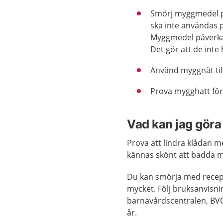
Smörj myggmedel på
ska inte användas 
Myggmedel påverkar
Det gör att de inte 
Använd myggnät til
Prova mygghatt för 
Vad kan jag göra 
Prova att lindra klådan me
kännas skönt att badda med
Du kan smörja med recept
mycket. Följ bruksanvisni
barnavårdscentralen, BVC
år.