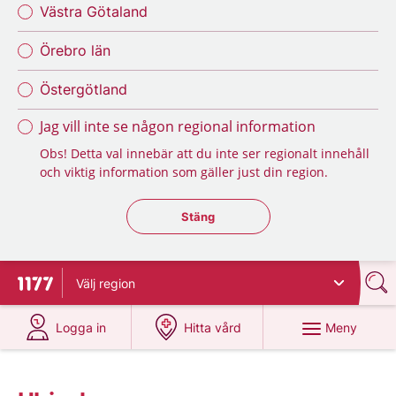
Västra Götaland
Örebro län
Östergötland
Jag vill inte se någon regional information
Obs! Detta val innebär att du inte ser regionalt innehåll
och viktig information som gäller just din region.
Stäng regionsväljaren
Stäng
Välj
region
Till startsidan för 1177
på 1177.se
på 1177.se
Meny
Logga in
Hitta vård