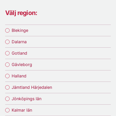
Välj region:
Blekinge
Dalarna
Gotland
Gävleborg
Halland
Jämtland Härjedalen
Jönköpings län
Kalmar län