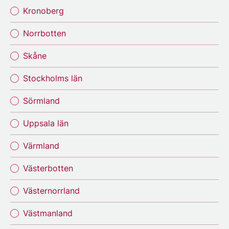
Kronoberg
Norrbotten
Skåne
Stockholms län
Sörmland
Uppsala län
Värmland
Västerbotten
Västernorrland
Västmanland