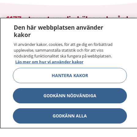
1177
–
tryggt om din hälsa och vård
Den här webbplatsen använder
På 1177.se får du råd om hälsa och information om
kakor
sjukdomar och vilka mottagningar du kan kontakta.
Vi använder kakor, cookies, för att ge dig en förbättrad
Logga in för att läsa din journal och göra dina
upplevelse, sammanställa statistik och för att viss
vårdärenden. Ring telefonnummer 1177 för
nödvändig funktionalitet ska fungera på webbplatsen.
Läs mer om hur vi använder kakor
sjukvårdsrådgivning dygnet runt.
1177 ger dig råd när du vill må bättre.
HANTERA KAKOR
GODKÄNN NÖDVÄNDIGA
Visa inn
1177 på flera språk
GODKÄNN ALLA
Visa inn
Om 1177