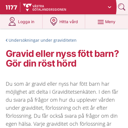
Du har valt region
Västra Götaland
.
Till startsidan för 1177
på 1177.se
på 1177.se
Meny
Logga in
Hitta vård
Undersökningar under graviditeten
Gravid eller nyss fött barn?
Gör din röst hörd
Du som är gravid eller nyss har fött barn har
möjlighet att delta i Graviditetsenkäten. I den får
du svara på frågor om hur du upplever vården
under graviditet, förlossning och ett år efter
förlossning. Du får också svara på frågor om din
egen hälsa. Varje graviditet och förlossning är