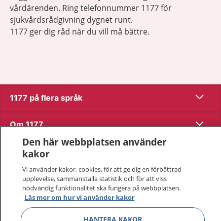
vårdärenden. Ring telefonnummer 1177 för
sjukvårdsrådgivning dygnet runt.
1177 ger dig råd när du vill må bättre.
Visa inn
1177 på flera språk
Visa inn
Om 1177
Den här webbplatsen använder
Visa inn
Kontakt
kakor
Vi använder kakor, cookies, för att ge dig en förbättrad
upplevelse, sammanställa statistik och för att viss
Behandling av personuppgifter
nödvändig funktionalitet ska fungera på webbplatsen.
Läs mer om hur vi använder kakor
Hantering av kakor
HANTERA KAKOR