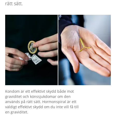
rätt sätt.
Kondom är ett effektivt skydd både mot
graviditet och könssjukdomar om den
används på rätt sätt. Hormonspiral är ett
väldigt effektivt skydd om du inte vill få till
en graviditet.