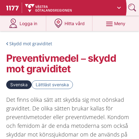
Du har valt region
Västra Götaland
.
Till startsidan för 1177
på 1177.se
på 1177.se
Meny
Logga in
Hitta vård
Skydd mot graviditet
Preventivmedel – skydd
mot graviditet
Svenska
Lättläst svenska
Det finns olika sätt att skydda sig mot oönskad
graviditet. De olika sätten brukar kallas för
preventivmetoder eller preventivmedel. Kondom
och femidom är de enda metoderna som också
skyddar mot könssjukdomar om de används på