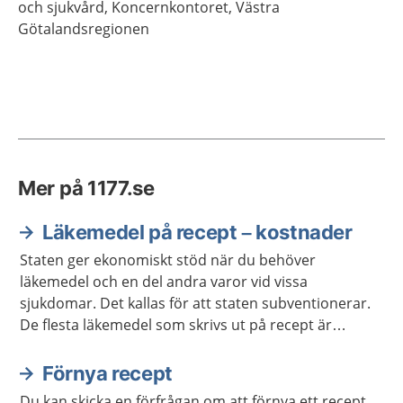
och sjukvård, Koncernkontoret, Västra
Götalandsregionen
Mer på 1177.se
Läkemedel på recept – kostnader
Staten ger ekonomiskt stöd när du behöver
läkemedel och en del andra varor vid vissa
sjukdomar. Det kallas för att staten subventionerar.
De flesta läkemedel som skrivs ut på recept är
subventionerade. Detta skydd mot höga kostnader
kallas i dagligt tal för högkostnadsskyddet.
Förnya recept
Du kan skicka en förfrågan om att förnya ett recept