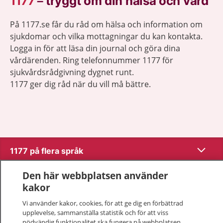
1177
–
tryggt om din hälsa och vård
På 1177.se får du råd om hälsa och information om
sjukdomar och vilka mottagningar du kan kontakta.
Logga in för att läsa din journal och göra dina
vårdärenden. Ring telefonnummer 1177 för
sjukvårdsrådgivning dygnet runt.
1177 ger dig råd när du vill må bättre.
Visa inn
1177 på flera språk
Visa inn
Den här webbplatsen använder
Om 1177
kakor
Visa inn
Vi använder kakor, cookies, för att ge dig en förbättrad
Kontakt
upplevelse, sammanställa statistik och för att viss
nödvändig funktionalitet ska fungera på webbplatsen.