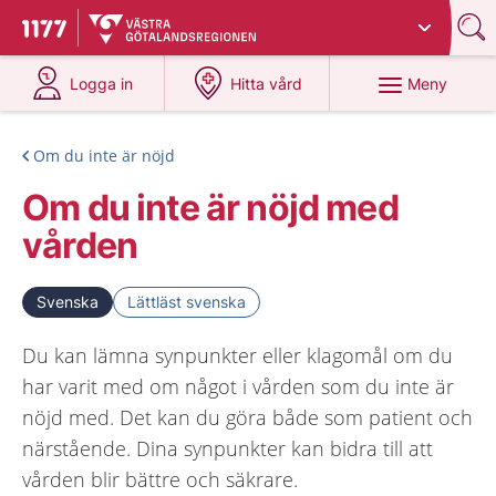
Du har valt region
Västra Götaland
.
Till startsidan för 1177
på 1177.se
på 1177.se
Meny
Logga in
Hitta vård
Om du inte är nöjd
Om du inte är nöjd med
vården
Svenska
Lättläst svenska
Du kan lämna synpunkter eller klagomål om du
har varit med om något i vården som du inte är
nöjd med. Det kan du göra både som patient och
närstående. Dina synpunkter kan bidra till att
vården blir bättre och säkrare.