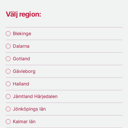
Välj region:
Blekinge
Dalarna
Gotland
Gävleborg
Halland
Jämtland Härjedalen
Jönköpings län
Kalmar län