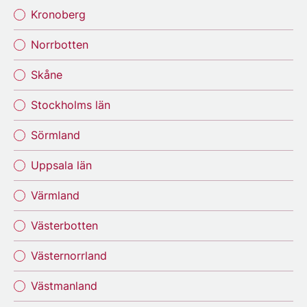
Kronoberg
Norrbotten
Skåne
Stockholms län
Sörmland
Uppsala län
Värmland
Västerbotten
Västernorrland
Västmanland