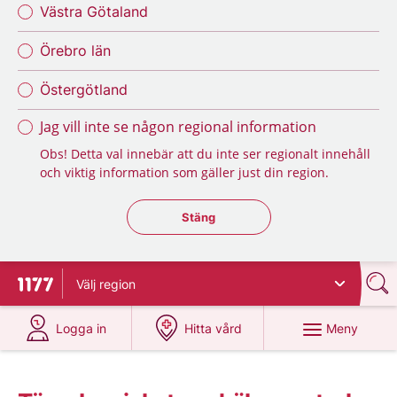
Västra Götaland
Örebro län
Östergötland
Jag vill inte se någon regional information
Obs! Detta val innebär att du inte ser regionalt innehåll
och viktig information som gäller just din region.
Stäng regionsväljaren
Stäng
Välj
region
Till startsidan för 1177
på 1177.se
på 1177.se
Meny
Logga in
Hitta vård