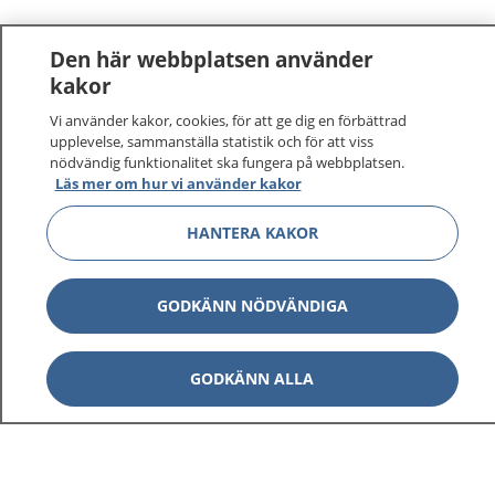
Den här webbplatsen använder
kakor
Vi använder kakor, cookies, för att ge dig en förbättrad
upplevelse, sammanställa statistik och för att viss
nödvändig funktionalitet ska fungera på webbplatsen.
Läs mer om hur vi använder kakor
HANTERA KAKOR
GODKÄNN NÖDVÄNDIGA
1177
–
tryggt om din hälsa och vård
GODKÄNN ALLA
På 1177.se får du råd om hälsa och information om
sjukdomar och vilka mottagningar du kan kontakta.
Logga in för att läsa din journal och göra dina
vårdärenden. Ring telefonnummer 1177 för