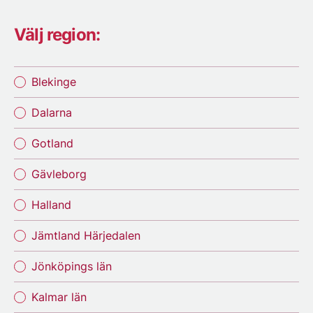
Välj region:
Blekinge
Dalarna
Gotland
Gävleborg
Halland
Jämtland Härjedalen
Jönköpings län
Kalmar län