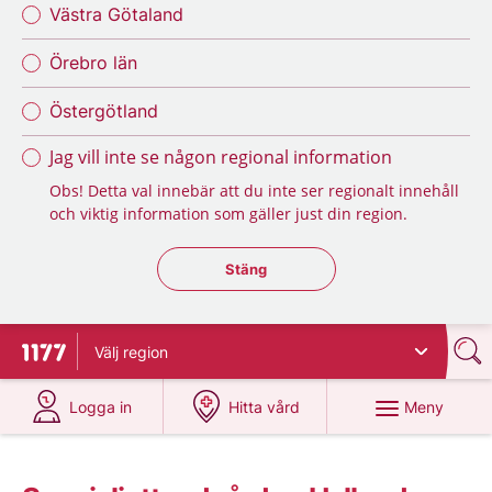
Västra Götaland
Örebro län
Östergötland
Jag vill inte se någon regional information
Obs! Detta val innebär att du inte ser regionalt innehåll
och viktig information som gäller just din region.
Stäng regionsväljaren
Stäng
Välj
region
Till startsidan för 1177
på 1177.se
på 1177.se
Meny
Logga in
Hitta vård