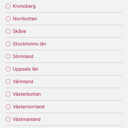
Kronoberg
Norrbotten
Skåne
Stockholms län
Sörmland
Uppsala län
Värmland
Västerbotten
Västernorrland
Västmanland