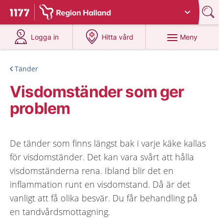
Du har valt region
Halland
.
Till startsidan för 1177
på 1177.se
på 1177.se
Meny
Logga in
Hitta vård
Tänder
Visdomständer som ger
problem
De tänder som finns längst bak i varje käke kallas
för visdomständer. Det kan vara svårt att hålla
visdomständerna rena. Ibland blir det en
inflammation runt en visdomstand. Då är det
vanligt att få olika besvär. Du får behandling på
en tandvårdsmottagning.