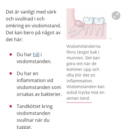
Det är vanligt med värk
och svullnad i och
omkring en visdomstand.
Det kan bero på något av
det här:
Förstora bilden
Visdomständerna
finns längst bak i
Du har
hål
i
munnen. Det kan
visdomstanden.
göra ont när de
kommer upp och
Du har en
ofta blir det en
inflammation vid
inflammation.
Visdomstanden kan
visdomstanden som
också trycka mot en
orsakas av bakterier.
annan tand.
Tandköttet kring
visdomstanden
svullnar när du
tuggar.