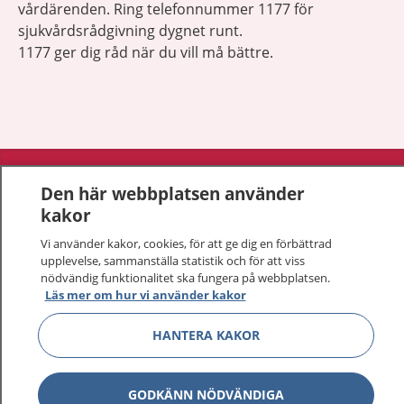
vårdärenden. Ring telefonnummer 1177 för
sjukvårdsrådgivning dygnet runt.
1177 ger dig råd när du vill må bättre.
Visa inn
1177 på flera språk
Den här webbplatsen använder
kakor
Visa inn
Om 1177
Vi använder kakor, cookies, för att ge dig en förbättrad
upplevelse, sammanställa statistik och för att viss
Visa inn
Kontakt
nödvändig funktionalitet ska fungera på webbplatsen.
Läs mer om hur vi använder kakor
Behandling av personuppgifter
HANTERA KAKOR
Hantering av kakor
GODKÄNN NÖDVÄNDIGA