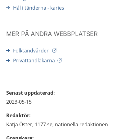
Hål i tänderna - karies
MER PÅ ANDRA WEBBPLATSER
Folktandvården
Privattandläkarna
Senast uppdaterad
:
2023-05-15
Redaktör
:
Katja
Öster,
1177.se, nationella redaktionen
Granskare
: