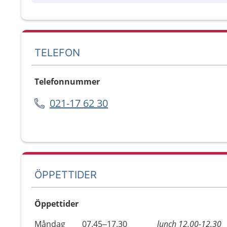
TELEFON
Telefonnummer
021-17 62 30
ÖPPETTIDER
Öppettider
Öppettider
Kommentarer
Måndag
07.45–17.30
lunch 12.00-12.30
Dag