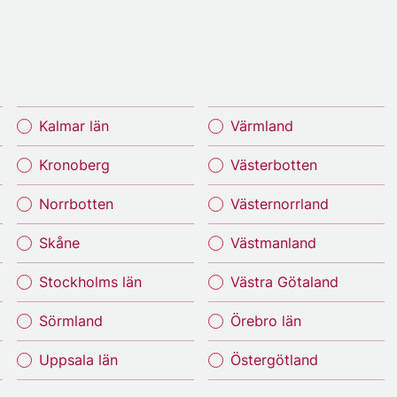
Kalmar län
Värmland
Kronoberg
Västerbotten
Norrbotten
Västernorrland
Skåne
Västmanland
Stockholms län
Västra Götaland
Sörmland
Örebro län
Uppsala län
Östergötland