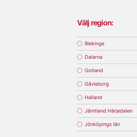
Välj region:
Blekinge
Dalarna
Gotland
Gävleborg
Halland
Jämtland Härjedalen
Jönköpings län