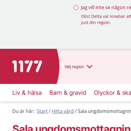
Jag vill inte se någon 
Obs! Detta val innebär att
just din region.
Till startsidan för 1177
Välj
region
Liv & hälsa
Barn & gravid
Olyckor & sk
Du är här:
Start
Hitta vård
Sala ungdomsmottagni
Sala ungdoms­mottagni