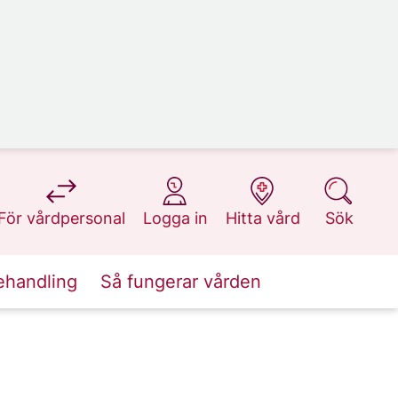
på 1177.se
på 1177.se
på 1177.se
på 1177.se
För vårdpersonal
Logga in
Hitta vård
Sök
ehandling
Så fungerar vården