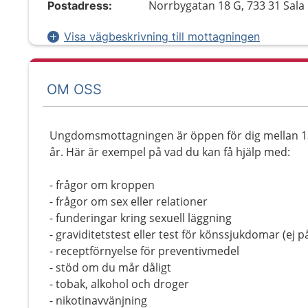
Norrbygatan 18 G, 733 31 Sala
Postadress:
Visa vägbeskrivning till mottagningen
OM OSS
Ungdomsmottagningen är öppen för dig mellan 13 å
år. Här är exempel på vad du kan få hjälp med:
- frågor om kroppen
- frågor om sex eller relationer
- funderingar kring sexuell läggning
- graviditetstest eller test för könssjukdomar (ej
- receptförnyelse för preventivmedel
- stöd om du mår dåligt
- tobak, alkohol och droger
- nikotinavvänjning