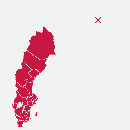
Stäng regionsvälj