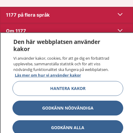
Visa inn
1177 på flera språk
Visa inn
Om 1177
Den här webbplatsen använder
Visa inn
Kontakt
kakor
Vi använder kakor, cookies, för att ge dig en förbättrad
upplevelse, sammanställa statistik och för att viss
Behandling av personuppgifter
nödvändig funktionalitet ska fungera på webbplatsen.
Läs mer om hur vi använder kakor
Hantering av kakor
HANTERA KAKOR
Inställningar för kakor
GODKÄNN NÖDVÄNDIGA
1177 – en tjänst från
Inera.
GODKÄNN ALLA