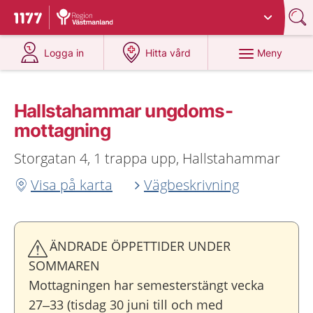
Du har valt region
Västmanland
.
Till startsidan för 1177
på 1177.se
på 1177.se
Meny
Logga in
Hitta vård
Hallstahammar ungdoms­
mottagning
Storgatan 4, 1 trappa upp, Hallstahammar
Visa på karta
Vägbeskrivning
ÄNDRADE ÖPPETTIDER UNDER
SOMMAREN
Mottagningen har semesterstängt vecka
27–33 (tisdag 30 juni till och med