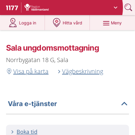
Du har valt region
Västmanland
.
Till startsidan för 1177
på 1177.se
på 1177.se
Meny
Logga in
Hitta vård
Sala ungdoms­mottagning
Norrbygatan 18 G, Sala
Visa på karta
Vägbeskrivning
Våra e-tjänster
Boka tid