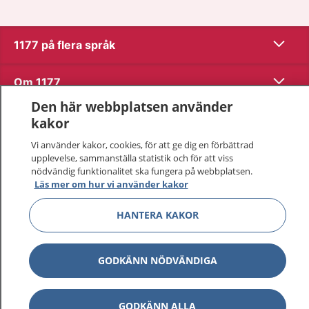
Visa inn
1177 på flera språk
Visa inn
Om 1177
Den här webbplatsen använder
Visa inn
Kontakt
kakor
Vi använder kakor, cookies, för att ge dig en förbättrad
upplevelse, sammanställa statistik och för att viss
Behandling av personuppgifter
nödvändig funktionalitet ska fungera på webbplatsen.
Läs mer om hur vi använder kakor
Hantering av kakor
HANTERA KAKOR
Inställningar för kakor
GODKÄNN NÖDVÄNDIGA
1177 – en tjänst från
Inera.
GODKÄNN ALLA