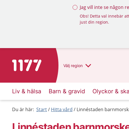
Jag vill inte se någon 
Obs! Detta val innebär att
just din region.
Till startsidan för 1177
Välj
region
Liv & hälsa
Barn & gravid
Olyckor & sk
Du är här:
Start
Hitta vård
Linnéstaden barnmorsk
Linnéstaden barnmorsk