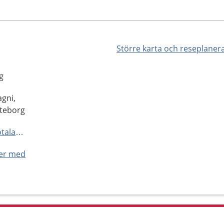
Större karta och reseplaner
g
gni,
öteborg
https://www.1177.se/Vastra-Gotaland/hitta-vard/kontaktkort/Linnestaden-barnmorskemottagning-Goteborg/
ner med