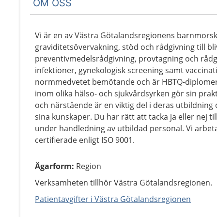
OM OSS
Vi är en av Västra Götalandsregionens barnmorsk
graviditetsövervakning, stöd och rådgivning till bl
preventivmedelsrådgivning, provtagning och rådgi
infektioner, gynekologisk screening samt vaccinat
normmedvetet bemötande och är HBTQ-diplomerad
inom olika hälso- och sjukvårdsyrken gör sin prakt
och närstående är en viktig del i deras utbildning 
sina kunskaper. Du har rätt att tacka ja eller nej 
under handledning av utbildad personal. Vi arbeta
certifierade enligt ISO 9001.
Ägarform
:
Region
Verksamheten tillhör Västra Götalandsregionen.
Patientavgifter i Västra Götalandsregionen