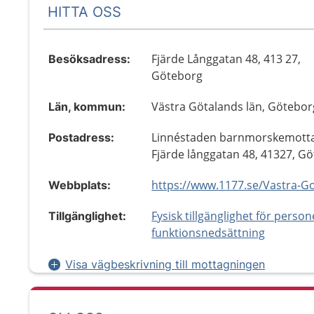
HITTA OSS
Fjärde Långgatan 48, 413 27,
Besöksadress:
Göteborg
Västra Götalands län, Götebor
Län, kommun:
Linnéstaden barnmorskemotta
Postadress:
Fjärde långgatan 48, 41327, G
Webbplats:
Fysisk tillgänglighet för perso
Tillgänglighet:
funktionsnedsättning
Visa vägbeskrivning till mottagningen