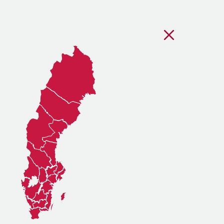
Stäng regionsvälj