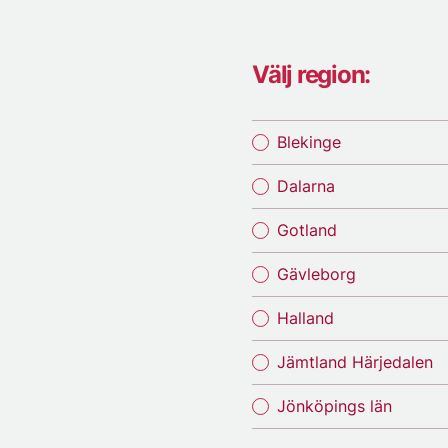
Välj region:
Blekinge
Dalarna
Gotland
Gävleborg
Halland
Jämtland Härjedalen
Jönköpings län