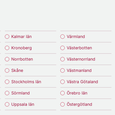
Kalmar län
Värmland
Kronoberg
Västerbotten
Norrbotten
Västernorrland
Skåne
Västmanland
Stockholms län
Västra Götaland
Sörmland
Örebro län
Uppsala län
Östergötland