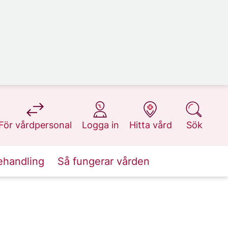
på 1177.se
på 1177.se
på 1177.se
på 1177.se
För vårdpersonal
Logga in
Hitta vård
Sök
ehandling
Så fungerar vården