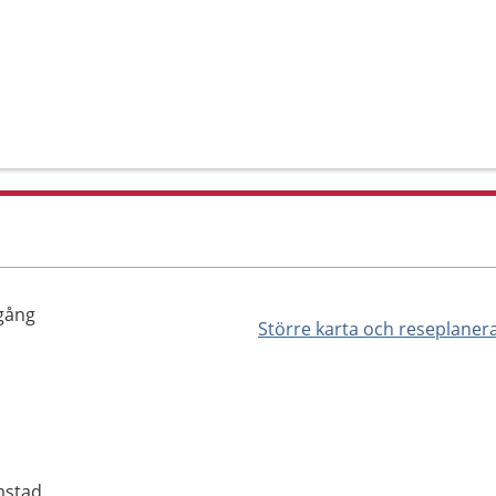
ngång
Större karta och reseplaner
s
mstad