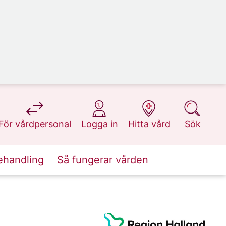
på 1177.se
på 1177.se
på 1177.se
på 1177.se
För vårdpersonal
Logga in
Hitta vård
Sök
ehandling
Så fungerar vården