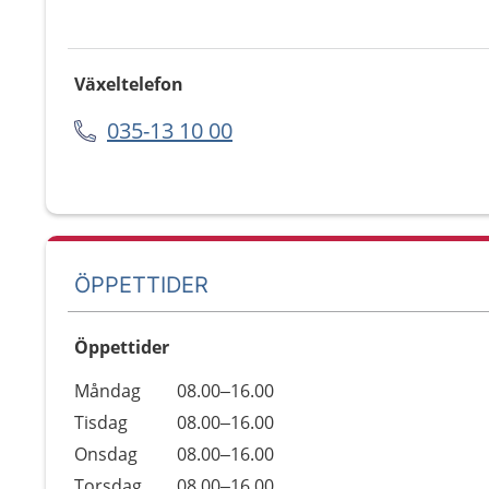
Växeltelefon
035-13 10 00
ÖPPETTIDER
Öppettider
Öppettider
Kommentarer
Måndag
08.00–16.00
Dag
Tisdag
08.00–16.00
Onsdag
08.00–16.00
Torsdag
08.00–16.00