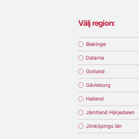
Välj region:
Blekinge
Dalarna
Gotland
Gävleborg
Halland
Jämtland Härjedalen
Jönköpings län