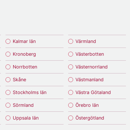
Kalmar län
Värmland
Kronoberg
Västerbotten
Norrbotten
Västernorrland
Skåne
Västmanland
Stockholms län
Västra Götaland
Sörmland
Örebro län
Uppsala län
Östergötland