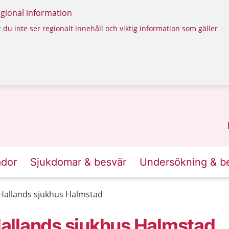
regional information
 du inte ser regionalt innehåll och viktig information som gäller
ador
Sjukdomar & besvär
Undersökning & b
Hallands sjukhus Halmstad
allands sjukhus Halmstad