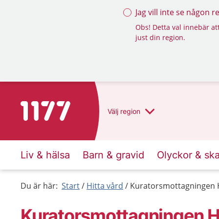
Jag vill inte se någon 
Obs! Detta val innebär att
just din region.
Till startsidan för 1177
Välj
region
Liv & hälsa
Barn & gravid
Olyckor & sk
Du är här:
Start
Hitta vård
Kuratorsmottagningen 
Kuratorsmottagningen H