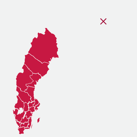
Stäng regionsvälj