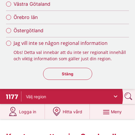
Västra Götaland
Örebro län
Östergötland
Jag vill inte se någon regional information
Obs! Detta val innebär att du inte ser regionalt innehåll
och viktig information som gäller just din region.
Stäng regionsväljaren
Stäng
Välj
region
Till startsidan för 1177
på 1177.se
på 1177.se
Meny
Logga in
Hitta vård