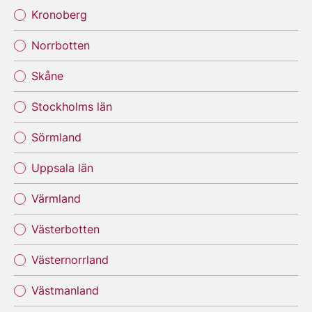
Kronoberg
Norrbotten
Skåne
Stockholms län
Sörmland
Uppsala län
Värmland
Västerbotten
Västernorrland
Västmanland