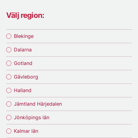
Välj region:
Blekinge
Dalarna
Gotland
Gävleborg
Halland
Jämtland Härjedalen
Jönköpings län
Kalmar län