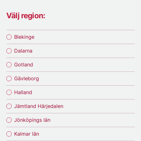
Välj region:
Blekinge
Dalarna
Gotland
Gävleborg
Halland
Jämtland Härjedalen
Jönköpings län
Kalmar län