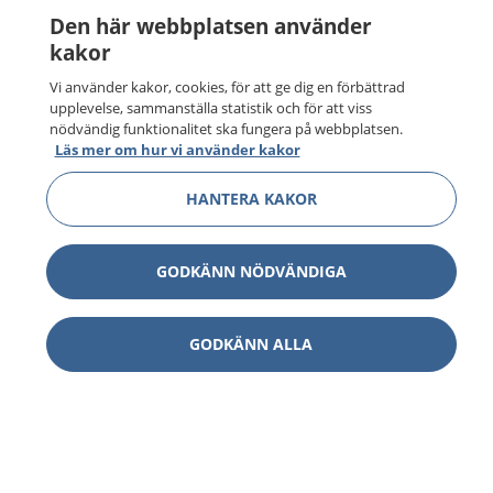
Den här webbplatsen använder
kakor
Vi använder kakor, cookies, för att ge dig en förbättrad
upplevelse, sammanställa statistik och för att viss
nödvändig funktionalitet ska fungera på webbplatsen.
Läs mer om hur vi använder kakor
HANTERA KAKOR
GODKÄNN NÖDVÄNDIGA
1177
–
tryggt om din hälsa och vård
GODKÄNN ALLA
På 1177.se får du råd om hälsa och information om
sjukdomar och vilka mottagningar du kan kontakta.
Logga in för att läsa din journal och göra dina
vårdärenden. Ring telefonnummer 1177 för
sjukvårdsrådgivning dygnet runt.