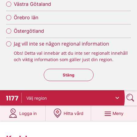
Västra Götaland
Örebro län
Östergötland
Jag vill inte se någon regional information
Obs! Detta val innebär att du inte ser regionalt innehåll
och viktig information som gäller just din region.
Stäng regionsväljaren
Stäng
Välj
region
Till startsidan för 1177
på 1177.se
på 1177.se
Meny
Logga in
Hitta vård