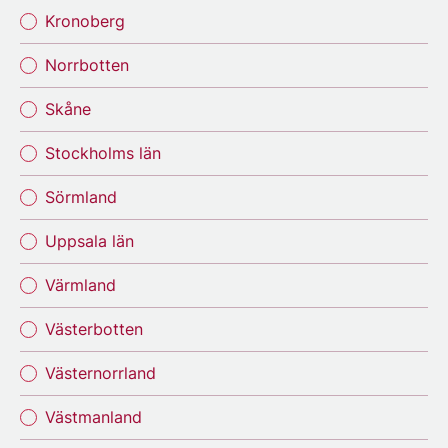
Kronoberg
Norrbotten
Skåne
Stockholms län
Sörmland
Uppsala län
Värmland
Västerbotten
Västernorrland
Västmanland