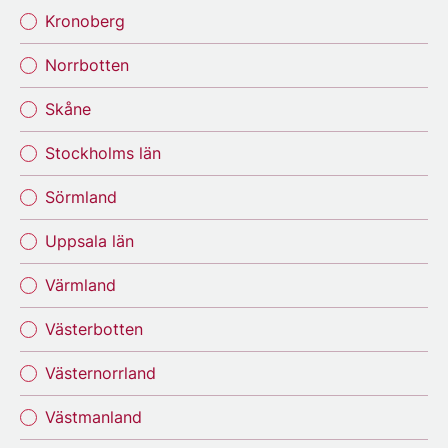
Kronoberg
Norrbotten
Skåne
Stockholms län
Sörmland
Uppsala län
Värmland
Västerbotten
Västernorrland
Västmanland