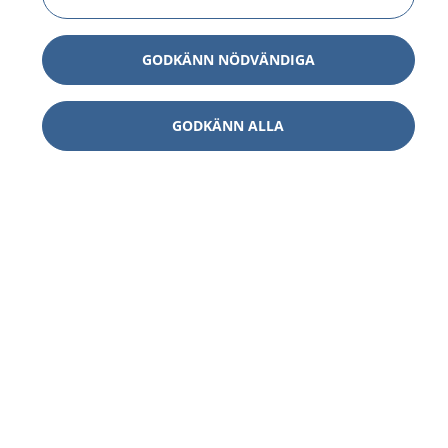
GODKÄNN NÖDVÄNDIGA
GODKÄNN ALLA
1177
–
tryggt om din hälsa och vård
På 1177.se får du råd om hälsa och information om
sjukdomar och vilka mottagningar du kan kontakta.
Logga in för att läsa din journal och göra dina
vårdärenden. Ring telefonnummer 1177 för