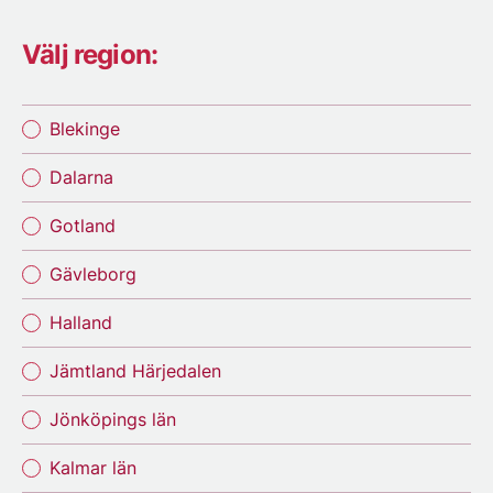
Välj region:
Blekinge
Dalarna
Gotland
Gävleborg
Halland
Jämtland Härjedalen
Jönköpings län
Kalmar län