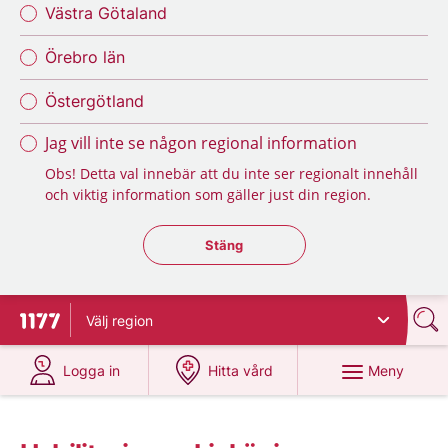
Västra Götaland
Örebro län
Östergötland
Jag vill inte se någon regional information
Obs! Detta val innebär att du inte ser regionalt innehåll
och viktig information som gäller just din region.
Stäng regionsväljaren
Stäng
Välj
region
Till startsidan för 1177
på 1177.se
på 1177.se
Meny
Logga in
Hitta vård