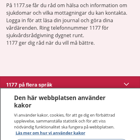
På 1177.se får du råd om hälsa och information om
sjukdomar och vilka mottagningar du kan kontakta.
Logga in för att läsa din journal och göra dina
vårdärenden. Ring telefonnummer 1177 för
sjukvårdsrådgivning dygnet runt.
1177 ger dig råd när du vill må bättre.
Visa inn
1177 på flera språk
Den här webbplatsen använder
Visa inn
Om 1177
kakor
Vi använder kakor, cookies, för att ge dig en förbättrad
Visa inn
Kontakt
upplevelse, sammanställa statistik och för att viss
nödvändig funktionalitet ska fungera på webbplatsen.
Läs mer om hur vi använder kakor