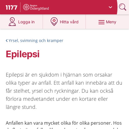
Du har valt region
Östergötland
.
Till startsidan för 1177
på 1177.se
på 1177.se
Meny
Logga in
Hitta vård
Yrsel, svimning och kramper
Epilepsi
Epilepsi är en sjukdom i hjärnan som orsakar
olika typer av anfall. Ett anfall kan innebära att du
får stelhet, yrsel och ryckningar. Du kan också
förlora medvetandet under en kortare eller
längre stund.
Anfallen kan vara mycket olika för olika personer. Hos