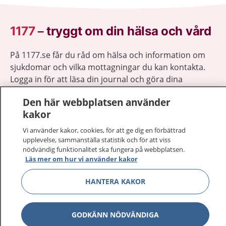
1177
–
tryggt om din hälsa och vård
På 1177.se får du råd om hälsa och information om
sjukdomar och vilka mottagningar du kan kontakta.
Logga in för att läsa din journal och göra dina
vårdärenden. Ring telefonnummer 1177 för
Den här webbplatsen använder
sjukvårdsrådgivning dygnet runt.
kakor
1177 ger dig råd när du vill må bättre.
Vi använder kakor, cookies, för att ge dig en förbättrad
upplevelse, sammanställa statistik och för att viss
nödvändig funktionalitet ska fungera på webbplatsen.
Läs mer om hur vi använder kakor
Visa inn
HANTERA KAKOR
1177 på flera språk
Visa inn
Om 1177
GODKÄNN NÖDVÄNDIGA