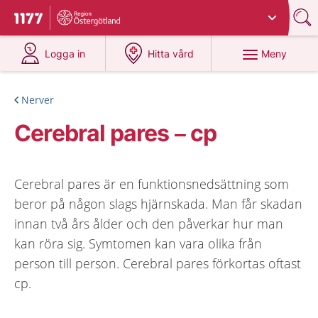
Du har valt region
Östergötland
.
Till startsidan för 1177
på 1177.se
på 1177.se
Meny
Logga in
Hitta vård
Nerver
Cerebral pares – cp
Cerebral pares är en funktionsnedsättning som
beror på någon slags hjärnskada. Man får skadan
innan två års ålder och den påverkar hur man
kan röra sig. Symtomen kan vara olika från
person till person. Cerebral pares förkortas oftast
cp.