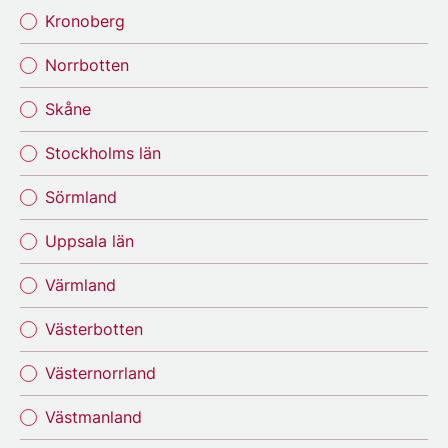
Kronoberg
Norrbotten
Skåne
Stockholms län
Sörmland
Uppsala län
Värmland
Västerbotten
Västernorrland
Västmanland