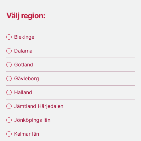
Välj region:
Blekinge
Dalarna
Gotland
Gävleborg
Halland
Jämtland Härjedalen
Jönköpings län
Kalmar län