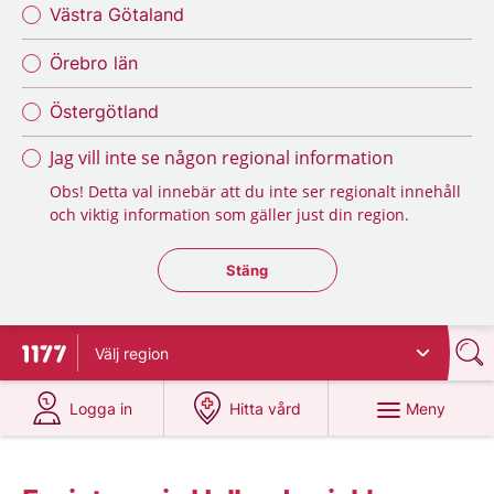
Västra Götaland
Örebro län
Östergötland
Jag vill inte se någon regional information
Obs! Detta val innebär att du inte ser regionalt innehåll
och viktig information som gäller just din region.
Stäng regionsväljaren
Stäng
Välj
region
Till startsidan för 1177
på 1177.se
på 1177.se
Meny
Logga in
Hitta vård