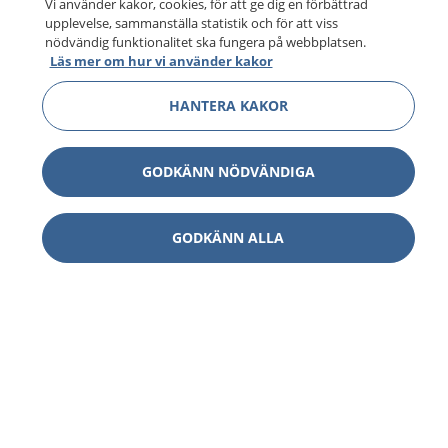
Vi använder kakor, cookies, för att ge dig en förbättrad
upplevelse, sammanställa statistik och för att viss
nödvändig funktionalitet ska fungera på webbplatsen.
Läs mer om hur vi använder kakor
HANTERA KAKOR
GODKÄNN NÖDVÄNDIGA
1177
–
tryggt om din hälsa och vård
GODKÄNN ALLA
På 1177.se får du råd om hälsa och information om
sjukdomar och vilka mottagningar du kan kontakta.
Logga in för att läsa din journal och göra dina
vårdärenden. Ring telefonnummer 1177 för
sjukvårdsrådgivning dygnet runt.
1177 ger dig råd när du vill må bättre.