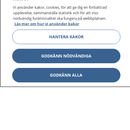
Vi använder kakor, cookies, för att ge dig en förbättrad
upplevelse, sammanställa statistik och för att viss
nödvändig funktionalitet ska fungera på webbplatsen.
Läs mer om hur vi använder kakor
HANTERA KAKOR
GODKÄNN NÖDVÄNDIGA
GODKÄNN ALLA
1177
–
tryggt om din hälsa och vård
På 1177.se får du råd om hälsa och information om
sjukdomar och vilka mottagningar du kan kontakta.
Logga in för att läsa din journal och göra dina