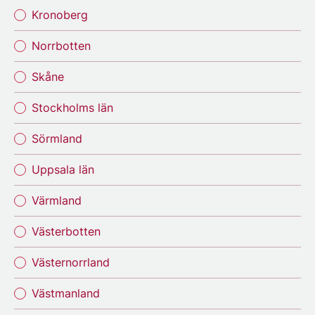
Kronoberg
Norrbotten
Skåne
Stockholms län
Sörmland
Uppsala län
Värmland
Västerbotten
Västernorrland
Västmanland