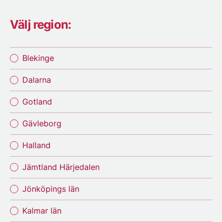
Välj region:
Blekinge
Dalarna
Gotland
Gävleborg
Halland
Jämtland Härjedalen
Jönköpings län
Kalmar län