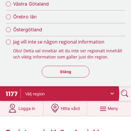
Västra Götaland
Örebro län
Östergötland
Jag vill inte se någon regional information
Obs! Detta val innebär att du inte ser regionalt innehåll
och viktig information som gäller just din region.
Stäng regionsväljaren
Stäng
Välj
region
Till startsidan för 1177
på 1177.se
på 1177.se
Meny
Logga in
Hitta vård