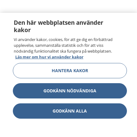
Den här webbplatsen använder
kakor
Vi använder kakor, cookies, för att ge dig en förbättrad
upplevelse, sammanställa statistik och för att viss
nödvändig funktionalitet ska fungera på webbplatsen.
Läs mer om hur vi använder kakor
HANTERA KAKOR
GODKÄNN NÖDVÄNDIGA
1177
–
tryggt om din hälsa och vård
GODKÄNN ALLA
På 1177.se får du råd om hälsa och information om
sjukdomar och vilka mottagningar du kan kontakta.
Logga in för att läsa din journal och göra dina