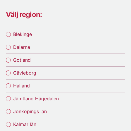
Välj region:
Blekinge
Dalarna
Gotland
Gävleborg
Halland
Jämtland Härjedalen
Jönköpings län
Kalmar län