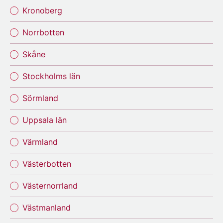
Kronoberg
Norrbotten
Skåne
Stockholms län
Sörmland
Uppsala län
Värmland
Västerbotten
Västernorrland
Västmanland