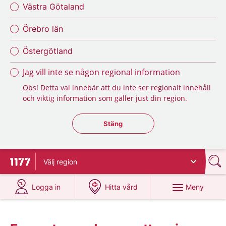
Västra Götaland
Örebro län
Östergötland
Jag vill inte se någon regional information
Obs! Detta val innebär att du inte ser regionalt innehåll
och viktig information som gäller just din region.
Stäng regionsväljaren
Stäng
Välj
region
Till startsidan för 1177
på 1177.se
på 1177.se
Meny
Logga in
Hitta vård