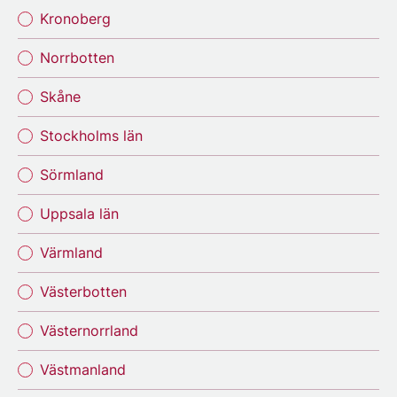
Kronoberg
Norrbotten
Skåne
Stockholms län
Sörmland
Uppsala län
Värmland
Västerbotten
Västernorrland
Västmanland