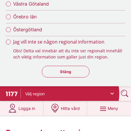
Västra Götaland
Örebro län
Östergötland
Jag vill inte se någon regional information
Obs! Detta val innebär att du inte ser regionalt innehåll
och viktig information som gäller just din region.
Stäng regionsväljaren
Stäng
Välj
region
Till startsidan för 1177
på 1177.se
på 1177.se
Meny
Logga in
Hitta vård