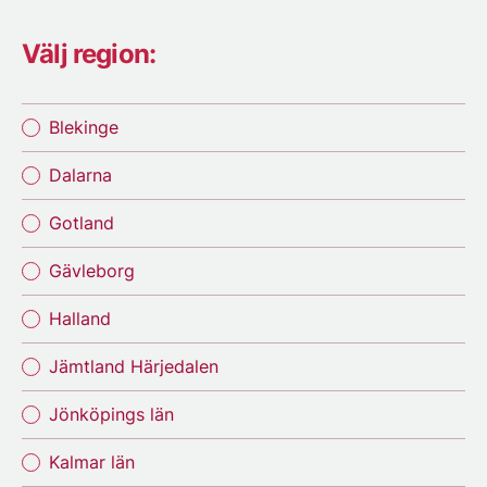
Välj region:
Blekinge
Dalarna
Gotland
Gävleborg
Halland
Jämtland Härjedalen
Jönköpings län
Kalmar län