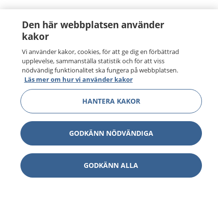
Den här webbplatsen använder
kakor
Vi använder kakor, cookies, för att ge dig en förbättrad
upplevelse, sammanställa statistik och för att viss
nödvändig funktionalitet ska fungera på webbplatsen.
Läs mer om hur vi använder kakor
HANTERA KAKOR
GODKÄNN NÖDVÄNDIGA
1177
–
tryggt om din hälsa och vård
GODKÄNN ALLA
På 1177.se får du råd om hälsa och information om
sjukdomar och vilka mottagningar du kan kontakta.
Logga in för att läsa din journal och göra dina
vårdärenden. Ring telefonnummer 1177 för