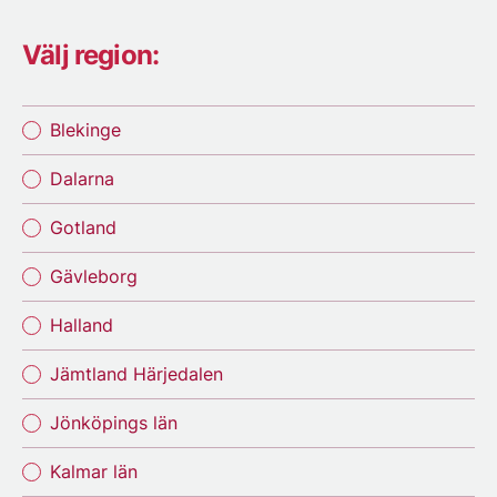
Välj region:
Blekinge
Dalarna
Gotland
Gävleborg
Halland
Jämtland Härjedalen
Jönköpings län
Kalmar län