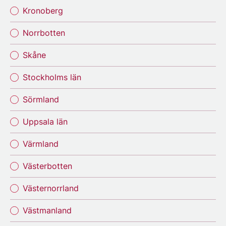
Kronoberg
Norrbotten
Skåne
Stockholms län
Sörmland
Uppsala län
Värmland
Västerbotten
Västernorrland
Västmanland