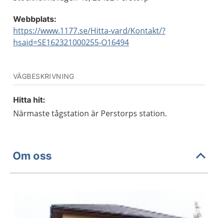
Webbplats:
https://www.1177.se/Hitta-vard/Kontakt/?
hsaid=SE162321000255-O16494
VÄGBESKRIVNING
Hitta hit:
Närmaste tågstation är Perstorps station.
Om oss