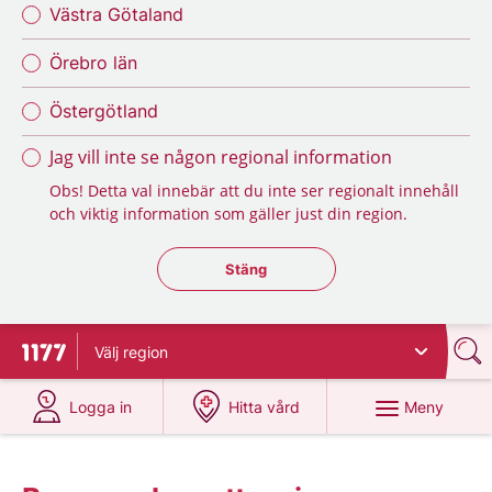
Västra Götaland
Örebro län
Östergötland
Jag vill inte se någon regional information
Obs! Detta val innebär att du inte ser regionalt innehåll
och viktig information som gäller just din region.
Stäng regionsväljaren
Stäng
Välj
region
Till startsidan för 1177
på 1177.se
på 1177.se
Meny
Logga in
Hitta vård