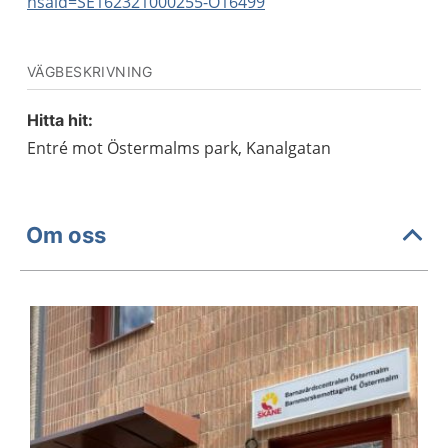
hsaid=SE162321000255-O16499
VÄGBESKRIVNING
Hitta hit:
Entré mot Östermalms park, Kanalgatan
Om oss