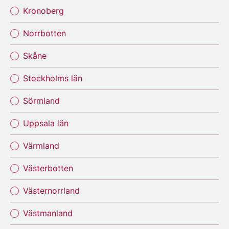
Kronoberg
Norrbotten
Skåne
Stockholms län
Sörmland
Uppsala län
Värmland
Västerbotten
Västernorrland
Västmanland