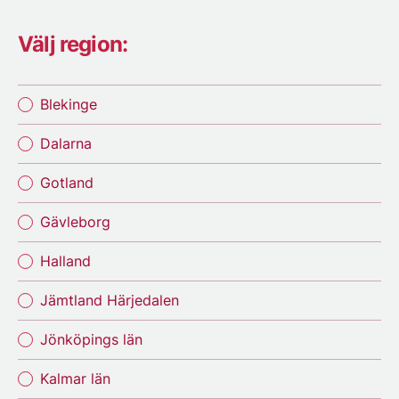
Välj region:
Blekinge
Dalarna
Gotland
Gävleborg
Halland
Jämtland Härjedalen
Jönköpings län
Kalmar län