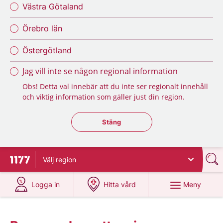
Västra Götaland
Örebro län
Östergötland
Jag vill inte se någon regional information
Obs! Detta val innebär att du inte ser regionalt innehåll
och viktig information som gäller just din region.
Stäng regionsväljaren
Stäng
Välj
region
Till startsidan för 1177
på 1177.se
på 1177.se
Meny
Logga in
Hitta vård