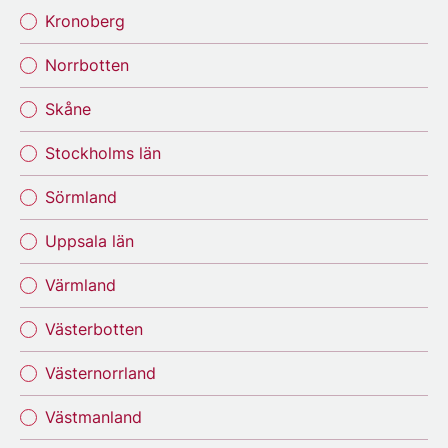
Kronoberg
Norrbotten
Skåne
Stockholms län
Sörmland
Uppsala län
Värmland
Västerbotten
Västernorrland
Västmanland