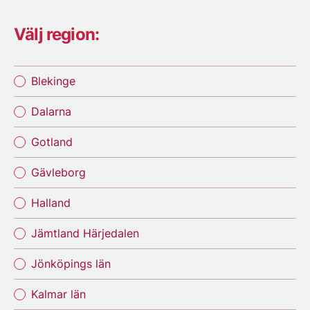
Välj region:
Blekinge
Dalarna
Gotland
Gävleborg
Halland
Jämtland Härjedalen
Jönköpings län
Kalmar län