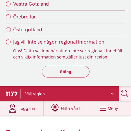
Västra Götaland
Örebro län
Östergötland
Jag vill inte se någon regional information
Obs! Detta val innebär att du inte ser regionalt innehåll
och viktig information som gäller just din region.
Stäng regionsväljaren
Stäng
Välj
region
Till startsidan för 1177
på 1177.se
på 1177.se
Meny
Logga in
Hitta vård