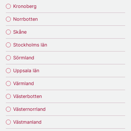
Kronoberg
Norrbotten
Skåne
Stockholms län
Sörmland
Uppsala län
Värmland
Västerbotten
Västernorrland
Västmanland