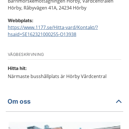
Barnmorskemottagningen Hörby, Vårdcentralen
Hörby, Råbyvägen 41A, 24234 Hörby
Webbplats:
https://www.1177.se/Hitta-vard/Kontakt/?
hsaid=SE162321000255-O13938
VÄGBESKRIVNING
Hitta hit:
Närmaste busshållplats är Hörby Vårdcentral
Om oss