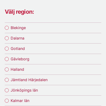
Välj region:
Blekinge
Dalarna
Gotland
Gävleborg
Halland
Jämtland Härjedalen
Jönköpings län
Kalmar län