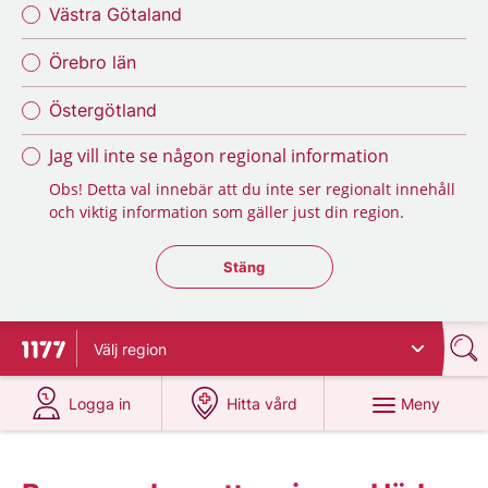
Västra Götaland
Örebro län
Östergötland
Jag vill inte se någon regional information
Obs! Detta val innebär att du inte ser regionalt innehåll
och viktig information som gäller just din region.
Stäng regionsväljaren
Stäng
Välj
region
Till startsidan för 1177
på 1177.se
på 1177.se
Meny
Logga in
Hitta vård