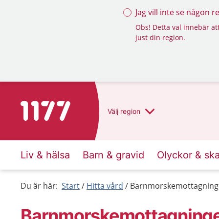
Jag vill inte se någon 
Obs! Detta val innebär att
just din region.
Till startsidan för 1177
Välj
region
Liv & hälsa
Barn & gravid
Olyckor & sk
Du är här:
Start
Hitta vård
Barnmorskemottagninge
Barnmorskemottagninge