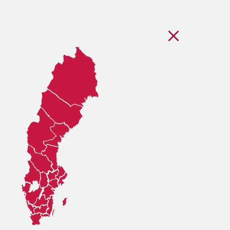
Stäng regionsvälj