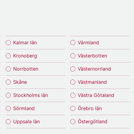
Kalmar län
Värmland
Kronoberg
Västerbotten
Norrbotten
Västernorrland
Skåne
Västmanland
Stockholms län
Västra Götaland
Sörmland
Örebro län
Uppsala län
Östergötland