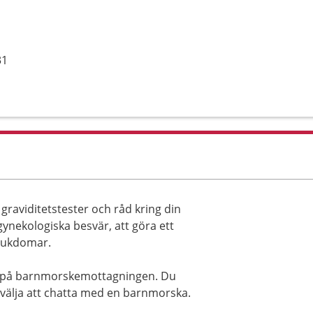
31
graviditetstester och råd kring din
gynekologiska besvär, att göra ett
sjukdomar.
ss på barnmorskemottagningen. Du
välja att chatta med en barnmorska.