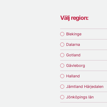
Välj region:
Blekinge
Dalarna
Gotland
Gävleborg
Halland
Jämtland Härjedalen
Jönköpings län