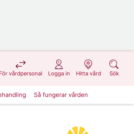
på 1177.se
på 1177.se
på 1177.se
på 1177.se
För vårdpersonal
Logga in
Hitta vård
Sök
ehandling
Så fungerar vården