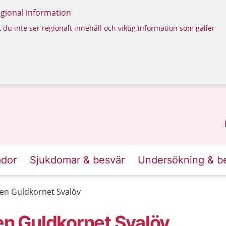
regional information
 du inte ser regionalt innehåll och viktig information som gäller
ador
Sjukdomar & besvär
Undersökning & b
n Guldkornet Svalöv
n Guldkornet Svalöv