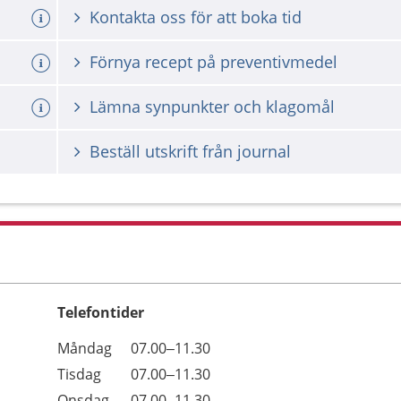
Kontakta oss för att boka tid
a tid
Förnya recept på preventivmedel
Lämna synpunkter och klagomål
Beställ utskrift från journal
Telefontider
Öppettider
Kommentarer
Måndag
07.00–11.30
Dag
Tisdag
07.00–11.30
Onsdag
07.00–11.30