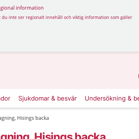
regional information
 du inte ser regionalt innehåll och viktig information som gäller
ador
Sjukdomar & besvär
Undersökning & b
gning, Hisings backa
ning, Hisings backa