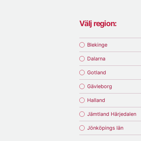
Välj region:
Blekinge
Dalarna
Gotland
Gävleborg
Halland
Jämtland Härjedalen
Jönköpings län