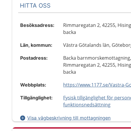
HITTA OSS
Rimmaregatan 2, 42255, Hisin
Besöksadress:
backa
Västra Götalands län, Götebor
Län, kommun:
Backa barnmorskemottagning
Postadress:
Rimmaregatan 2, 42255, Hisin
backa
Webbplats:
Fysisk tillgänglighet för perso
Tillgänglighet:
funktionsnedsättning
Visa vägbeskrivning till mottagningen