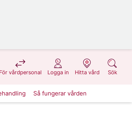
på 1177.se
på 1177.se
på 1177.se
på 1177.se
För vårdpersonal
Logga in
Hitta vård
Sök
ehandling
Så fungerar vården