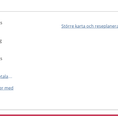
gs
Större karta och reseplaner
g
,
gs
https://www.1177.se/Vastra-Gotaland/hitta-vard/kontaktkort/Backa-barnmorskemottagning-Hisings-Backa/
ner med