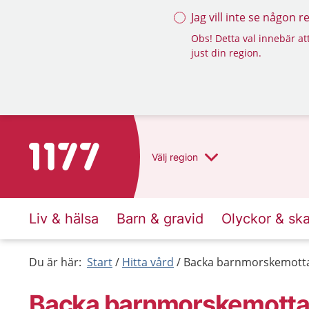
Jag vill inte se någon 
Obs! Detta val innebär att
just din region.
Till startsidan för 1177
Välj
region
Liv & hälsa
Barn & gravid
Olyckor & sk
Du är här:
Start
Hitta vård
Backa barnmorskemotta
Backa barnmorskemottag