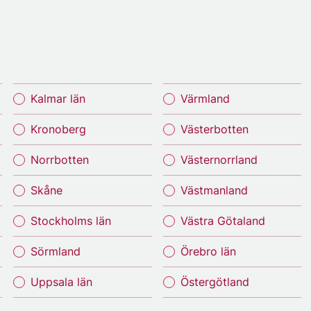
Kalmar län
Värmland
Kronoberg
Västerbotten
Norrbotten
Västernorrland
Skåne
Västmanland
Stockholms län
Västra Götaland
Sörmland
Örebro län
Uppsala län
Östergötland