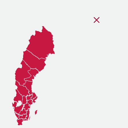
Stäng regionsvälj