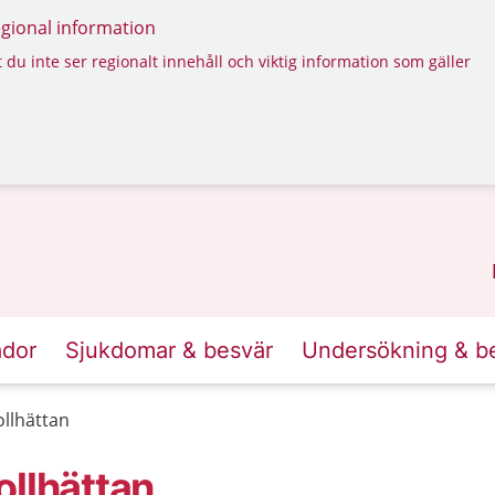
regional information
 du inte ser regionalt innehåll och viktig information som gäller
ador
Sjukdomar & besvär
Undersökning & b
ollhättan
ollhättan