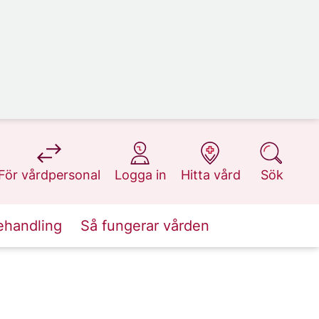
på 1177.se
på 1177.se
på 1177.se
på 1177.se
För vårdpersonal
Logga in
Hitta vård
Sök
ehandling
Så fungerar vården