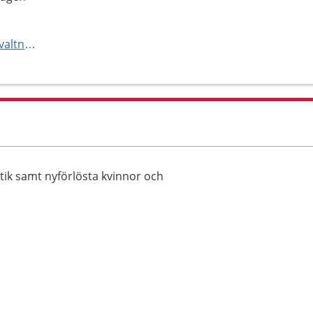
https://insidan.vgregion.se/forvaltningar/nu-sjukvarden/kontakt-och-organisation/organisation/omrade-iii/verksamheter-omrade-iii/Kvinnoklinik/avdelning-35-37/
ik samt nyförlösta kvinnor och