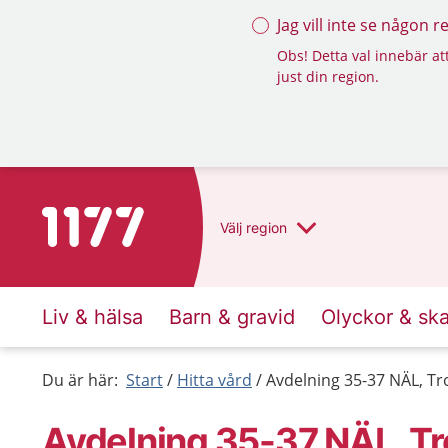
Jag vill inte se någon 
Obs! Detta val innebär att
just din region.
Till startsidan för 1177
Välj
region
Liv & hälsa
Barn & gravid
Olyckor & sk
Du är här:
Start
Hitta vård
Avdelning 35-37 NÄL, Tr
Avdelning 35-37 NÄL, Tr