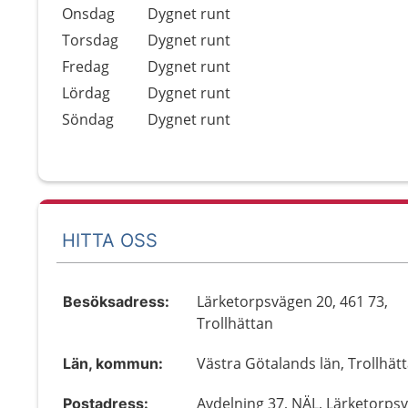
Onsdag
Dygnet runt
Torsdag
Dygnet runt
Fredag
Dygnet runt
Lördag
Dygnet runt
Söndag
Dygnet runt
HITTA OSS
Lärketorpsvägen 20, 461 73,
Besöksadress:
Trollhättan
Västra Götalands län, Trollhät
Län, kommun:
Avdelning 37, NÄL, Lärketorps
Postadress: