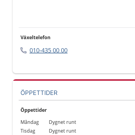
Växeltelefon
010-435 00 00
ÖPPETTIDER
Öppettider
Öppettider
Kommentarer
Måndag
Dygnet runt
Dag
Tisdag
Dygnet runt