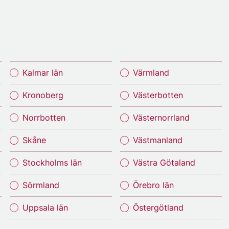
Kalmar län
Värmland
Kronoberg
Västerbotten
Norrbotten
Västernorrland
Skåne
Västmanland
Stockholms län
Västra Götaland
Sörmland
Örebro län
Uppsala län
Östergötland