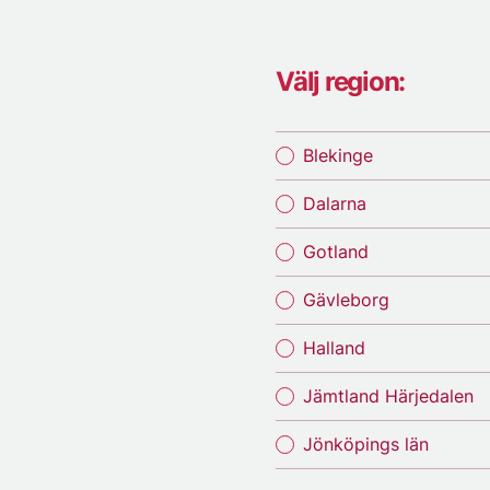
Välj region:
Blekinge
Dalarna
Gotland
Gävleborg
Halland
Jämtland Härjedalen
Jönköpings län