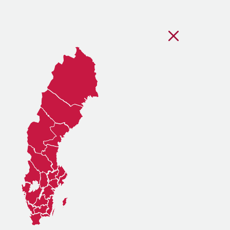
Stäng regionsvälj