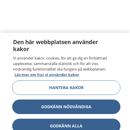
Den här webbplatsen använder
kakor
Vi använder kakor, cookies, för att ge dig en förbättrad
upplevelse, sammanställa statistik och för att viss
nödvändig funktionalitet ska fungera på webbplatsen.
Läs mer om hur vi använder kakor
HANTERA KAKOR
GODKÄNN NÖDVÄNDIGA
1177
–
tryggt om din hälsa och vård
GODKÄNN ALLA
På 1177.se får du råd om hälsa och information om