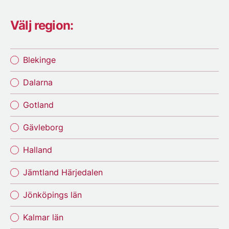
Välj region:
Blekinge
Dalarna
Gotland
Gävleborg
Halland
Jämtland Härjedalen
Jönköpings län
Kalmar län