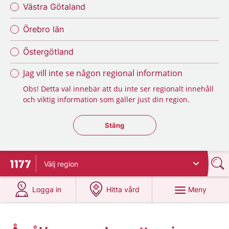
Västra Götaland
Örebro län
Östergötland
Jag vill inte se någon regional information
Obs! Detta val innebär att du inte ser regionalt innehåll
och viktig information som gäller just din region.
Stäng regionsväljaren
Stäng
Välj
region
Till startsidan för 1177
på 1177.se
på 1177.se
Meny
Logga in
Hitta vård