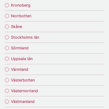
Kronoberg
Norrbotten
Skåne
Stockholms län
Sörmland
Uppsala län
Värmland
Västerbotten
Västernorrland
Västmanland