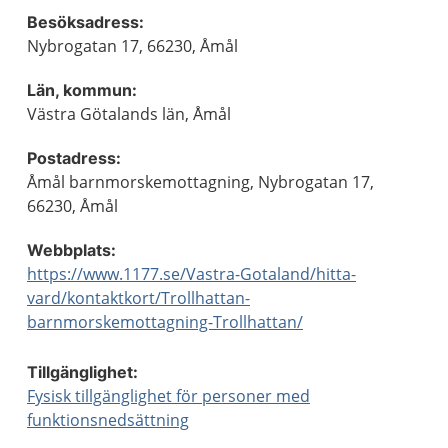
Besöksadress:
Nybrogatan 17, 66230, Åmål
Län, kommun:
Västra Götalands län, Åmål
Postadress:
Åmål barnmorskemottagning, Nybrogatan 17,
66230, Åmål
Webbplats:
https://www.1177.se/Vastra-Gotaland/hitta-
vard/kontaktkort/Trollhattan-
barnmorskemottagning-Trollhattan/
Tillgänglighet:
Fysisk tillgänglighet för personer med
funktionsnedsättning