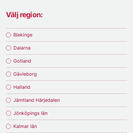
Välj region:
Blekinge
Dalarna
Gotland
Gävleborg
Halland
Jämtland Härjedalen
Jönköpings län
Kalmar län