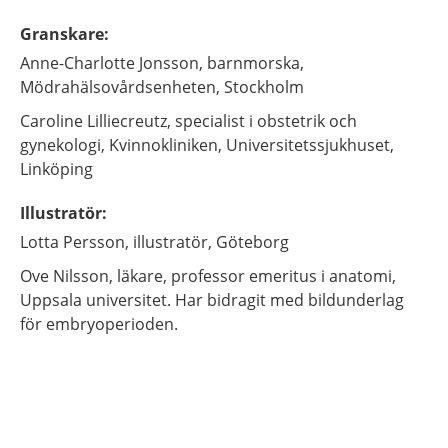
Granskare
:
Anne-Charlotte
Jonsson,
barnmorska,
Mödrahälsovårdsenheten,
Stockholm
Caroline
Lilliecreutz,
specialist i obstetrik och
gynekologi,
Kvinnokliniken, Universitetssjukhuset,
Linköping
Illustratör
:
Lotta
Persson,
illustratör,
Göteborg
Ove
Nilsson,
läkare, professor emeritus i anatomi,
Uppsala universitet. Har bidragit med bildunderlag
för embryoperioden.