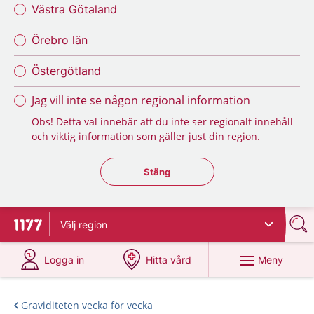
Västra Götaland
Örebro län
Östergötland
Jag vill inte se någon regional information
Obs! Detta val innebär att du inte ser regionalt innehåll
och viktig information som gäller just din region.
Stäng regionsväljaren
Stäng
Välj
region
Till startsidan för 1177
på 1177.se
på 1177.se
Meny
Logga in
Hitta vård
Graviditeten vecka för vecka