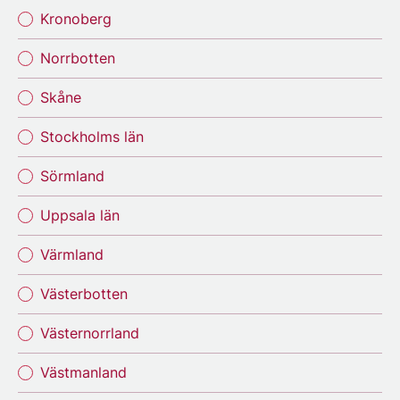
Kronoberg
Norrbotten
Skåne
Stockholms län
Sörmland
Uppsala län
Värmland
Västerbotten
Västernorrland
Västmanland