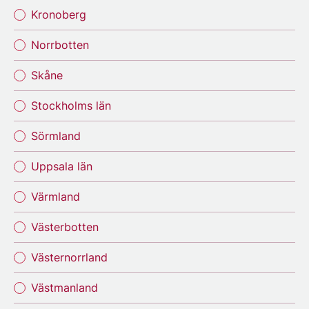
Kronoberg
Norrbotten
Skåne
Stockholms län
Sörmland
Uppsala län
Värmland
Västerbotten
Västernorrland
Västmanland