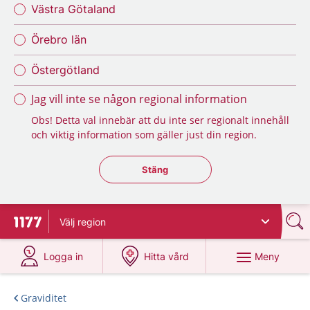
Västra Götaland
Örebro län
Östergötland
Jag vill inte se någon regional information
Obs! Detta val innebär att du inte ser regionalt innehåll
och viktig information som gäller just din region.
Stäng regionsväljaren
Stäng
Välj
region
Till startsidan för 1177
på 1177.se
på 1177.se
Meny
Logga in
Hitta vård
Graviditet