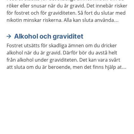
röker eller snusar när du är gravid. Det innebär risker
för fostret och för graviditeten. Så fort du slutar med
nikotin minskar riskerna. Alla kan sluta använda
nikotin. Du kan få hjälp om det är svårt. Men undvik
nikotinplåster, nikotintuggummi och e-cigaretter.
Alkohol och graviditet
Fostret utsätts för skadliga ämnen om du dricker
alkohol när du är gravid. Därför bör du avstå helt
från alkohol under graviditeten. Det kan vara svårt
att sluta om du är beroende, men det finns hjälp att
få.