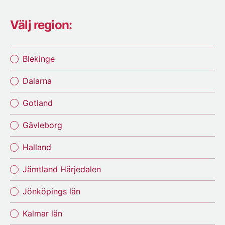
Välj region:
Blekinge
Dalarna
Gotland
Gävleborg
Halland
Jämtland Härjedalen
Jönköpings län
Kalmar län