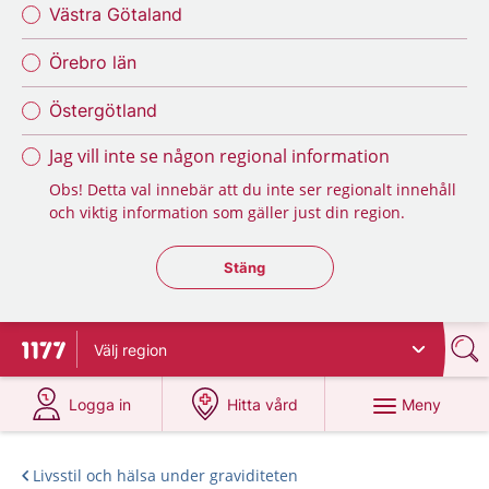
Västra Götaland
Örebro län
Östergötland
Jag vill inte se någon regional information
Obs! Detta val innebär att du inte ser regionalt innehåll
och viktig information som gäller just din region.
Stäng regionsväljaren
Stäng
Välj
region
Till startsidan för 1177
på 1177.se
på 1177.se
Meny
Logga in
Hitta vård
Livsstil och hälsa under graviditeten