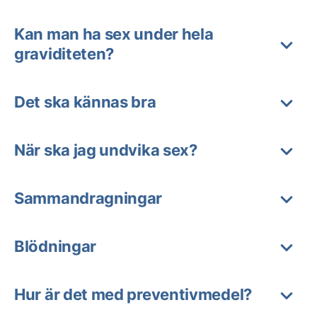
Kan man ha sex under hela
graviditeten?
Det ska kännas bra
När ska jag undvika sex?
Sammandragningar
Blödningar
Hur är det med preventivmedel?