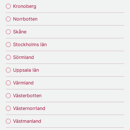
Kronoberg
Norrbotten
Skåne
Stockholms län
Sörmland
Uppsala län
Värmland
Västerbotten
Västernorrland
Västmanland